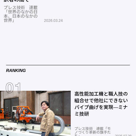
プレス技術 連載
「世界のなかの日
本、日本のなかの
世界」
2026.03.24
RANKING
高性能加工機と職人技の
組合せで他社にできない
パイプ曲げを実現―ミナ
ミ技研
プレス技術 連載「モ
ノづくり革新の旗手た
ち」
2026.07.29