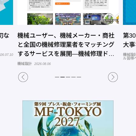
切な
機械ユーザー、機械メーカー・商社
第3
と全国の機械修理業者をマッチング
大事
するサービスを展開―機械修理ドッ
機械設
26.07.10
ル習得
トコム
機械設計
2026.08.06