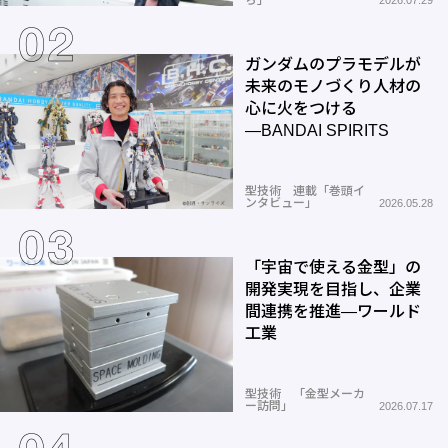
ガンダムのプラモデルが
未来のモノづくり人材の
心に火をつける
―BANDAI SPIRITS
型技術 連載「巻頭イ
ンタビュー」
2026.05.28
「宇宙で使える金型」の
開発実現を目指し、企業
間連携を推進―ワールド
工業
型技術 「金型メーカ
ー訪問」
2026.07.17