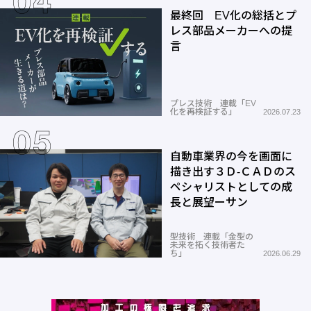
最終回 EV化の総括とプ
レス部品メーカーへの提
言
プレス技術 連載「EV
化を再検証する」
2026.07.23
自動車業界の今を画面に
描き出す３Ｄ-ＣＡＤのス
ペシャリストとしての成
長と展望ーサン
型技術 連載「金型の
未来を拓く技術者た
ち」
2026.06.29