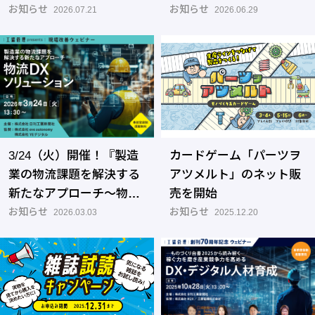
入力のお願い
お知らせ
現する設備保全」
お知らせ
2026.07.21
2026.06.29
3/24（火）開催！『製造
カードゲーム「パーツヲ
業の物流課題を解決する
アツメルト」のネット販
新たなアプローチ～物流
売を開始
DXソリューション～』
お知らせ
お知らせ
2026.03.03
2025.12.20