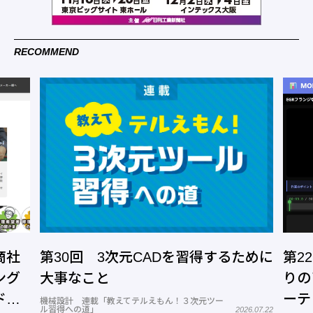
RECOMMEND
商社
第30回 3次元CADを習得するために
第2
ング
大事なこと
りの
ドッ
ーテ
機械設計 連載「教えてテルえもん！３次元ツー
ル習得への道」
2026.07.22