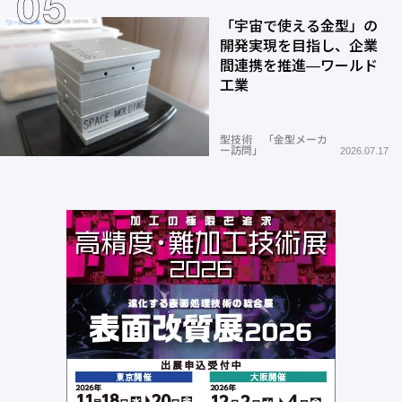
「宇宙で使える金型」の
開発実現を目指し、企業
間連携を推進―ワールド
工業
型技術 「金型メーカ
ー訪問」
2026.07.17