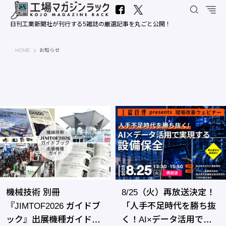
日刊工業新聞社が刊行する5雑誌の厳選記事を丸ごと公開！
工場マガジンラック｜日刊工業新聞社
HOME
お知らせ
機械技術 別冊
8/25（火）再放送決定！
『JIMTOF2026 ガイドブ
「人手不足時代を勝ち抜
ック』出展機種ガイドご
く！AI×データ活用で実