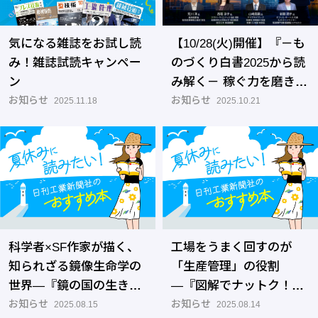
気になる雑誌をお試し読
【10/28(火)開催】『－も
み！雑誌試読キャンペー
のづくり白書2025から読
ン
み解く－ 稼ぐ力を磨き産
お知らせ
業競争力を高める DX・
お知らせ
2025.11.18
2025.10.21
デジタル人材育成』ウェ
ビナー
科学者×SF作家が描く、
工場をうまく回すのが
知られざる鏡像生命学の
「生産管理」の役割
世界―『鏡の国の生き物
―『図解でナットク！生
をつくる』
お知らせ
産管理入門 よい製品を
お知らせ
2025.08.15
2025.08.14