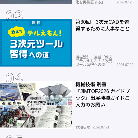
化を再検証する」
2026.07.23
第30回 3次元CADを習
得するために大事なこと
機械設計 連載「教え
てテルえもん！３次元
ツール習得への道」
2026.07.22
機械技術 別冊
『JIMTOF2026 ガイドブ
ック』出展機種ガイドご
入力のお願い
お知らせ
2026.07.21