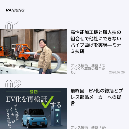
RANKING
高性能加工機と職人技の
組合せで他社にできない
パイプ曲げを実現―ミナ
ミ技研
プレス技術 連載「モ
ノづくり革新の旗手た
ち」
2026.07.29
最終回 EV化の総括とプ
レス部品メーカーへの提
言
プレス技術 連載「EV