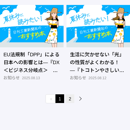
作るためのものづくりの
仕組み』
EU法規制「DPP」による
生活に欠かせない「光」
日本への影響とは―『DX
の性質がよくわかる！
＜ビジネス分岐点＞
―『トコトンやさしい光
DPP（デジタル製品パス
お知らせ
学の本』
お知らせ
2025.08.13
2025.08.12
ポート）が製造業の勝者
と敗者を決める』
1
2