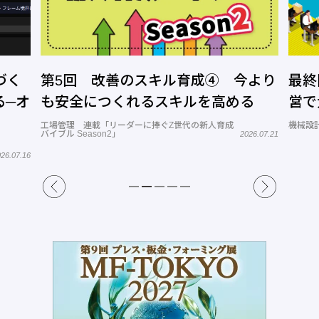
づく
第5回 改善のスキル育成④ 今より
最終
る─オ
も安全につくれるスキルを高める
営で
工場管理 連載「リーダーに捧ぐZ世代の新人育成
機械設計
バイブル Season2」
2026.07.21
26.07.16