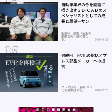
自動車業界の今を画面に
描き出す３Ｄ-ＣＡＤのス
ペシャリストとしての成
長と展望ーサン
型技術 連載「金型の
未来を拓く技術者た
ち」
2026.06.29
最終回 EV化の総括とプ
レス部品メーカーへの提
言
プレス技術 連載「EV
化を再検証する」
2026.07.23