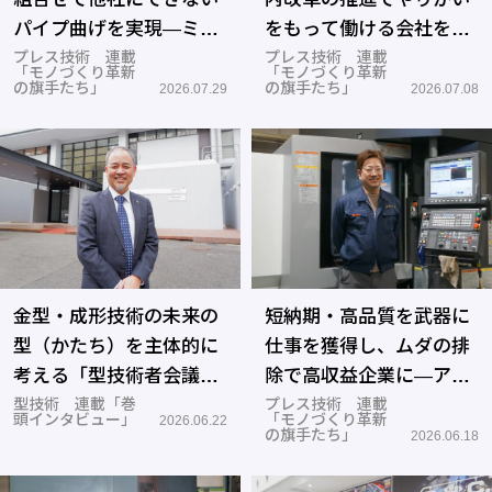
パイプ曲げを実現―ミナ
をもって働ける会社を目
ミ技研
プレス技術 連載
指す―河村機械工業所
プレス技術 連載
「モノづくり革新
「モノづくり革新
の旗手たち」
の旗手たち」
2026.07.29
2026.07.08
金型・成形技術の未来の
短納期・高品質を武器に
型（かたち）を主体的に
仕事を獲得し、ムダの排
考える「型技術者会議
除で高収益企業に―アイ
2026」―東京科学大学 齊
型技術 連載「巻
キ
プレス技術 連載
頭インタビュー」
「モノづくり革新
2026.06.22
藤卓志教授
の旗手たち」
2026.06.18