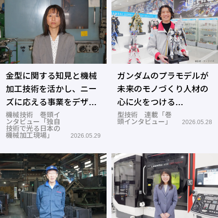
金型に関する知見と機械
ガンダムのプラモデルが
加工技術を活かし、ニー
未来のモノづくり人材の
ズに応える事業をデザイ
心に火をつける
ンする―南海モルディ
機械技術 巻頭イ
―BANDAI SPIRITS
型技術 連載「巻
ンタビュー「独自
頭インタビュー」
2026.05.28
技術で光る日本の
機械加工現場」
2026.05.29