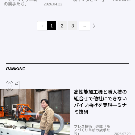
2026.04.02
トフォーム
の旗手たち」
2026.04.22
1
2
3
…
RANKING
高性能加工機と職人技の
組合せで他社にできない
パイプ曲げを実現―ミナ
ミ技研
プレス技術 連載「モ
ノづくり革新の旗手た
ち」
2026.07.29