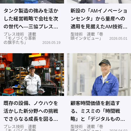
タンク製造の強みを活か
新設の「AMイノベーショ
した経営戦略で会社を次
ンセンタ」から量産への
の世代へ―三協プレス工
適用を見据えたAM技術を
業
プレス技術 連載
展開―DMG森精機
型技術 連載「巻
「モノづくり革新
頭インタビュー」
2026.05.01
の旗手たち」
2026.05.19
既存の設備、ノウハウを
顧客時間価値を創造す
活かした新分野への挑戦
る、ミスミの「時間戦
でさらなる成長を図る―
略」と「デジタルものづ
ナカヒョウ
プレス技術 連載
くり」―駿河生産プラッ
型技術 連載「巻
「モノづくり革新
頭インタビュー」