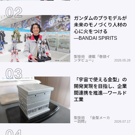
ガンダムのプラモデルが
未来のモノづくり人材の
心に火をつける
―BANDAI SPIRITS
型技術 連載「巻頭イ
ンタビュー」
2026.05.28
「宇宙で使える金型」の
開発実現を目指し、企業
間連携を推進―ワールド
工業
型技術 「金型メーカ
ー訪問」
2026.07.17