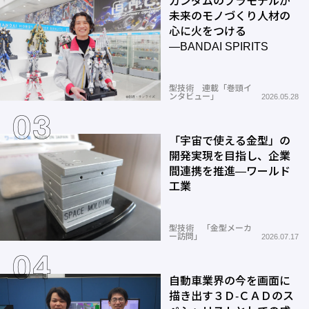
ガンダムのプラモデルが
未来のモノづくり人材の
心に火をつける
―BANDAI SPIRITS
型技術 連載「巻頭イ
ンタビュー」
2026.05.28
「宇宙で使える金型」の
開発実現を目指し、企業
間連携を推進―ワールド
工業
型技術 「金型メーカ
ー訪問」
2026.07.17
自動車業界の今を画面に
描き出す３Ｄ-ＣＡＤのス