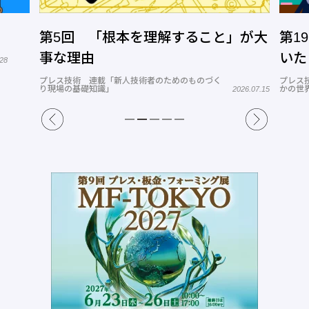
第5回 「根本を理解すること」が大
第1
事な理由
いた
.28
プレス技術 連載「新人技術者のためのものづく
プレス
り現場の基礎知識」
かの世
2026.07.15