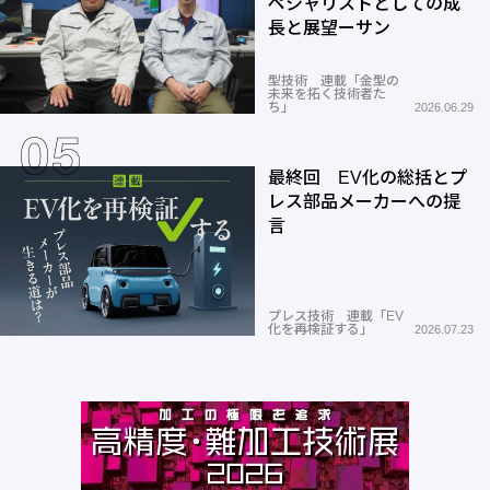
ペシャリストとしての成
長と展望ーサン
型技術 連載「金型の
未来を拓く技術者た
ち」
2026.06.29
最終回 EV化の総括とプ
レス部品メーカーへの提
言
プレス技術 連載「EV
化を再検証する」
2026.07.23