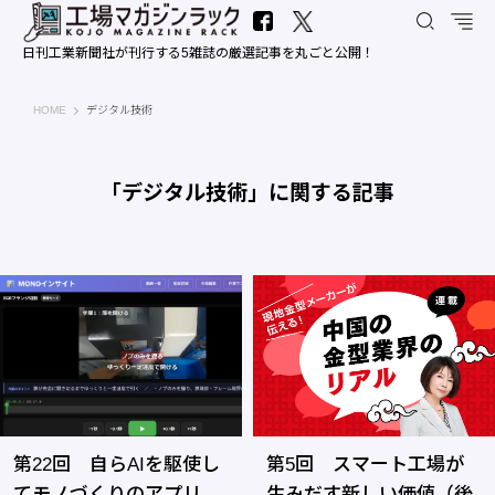
日刊工業新聞社が刊行する5雑誌の厳選記事を丸ごと公開！
工場マガジンラック｜日刊工業新聞社
HOME
デジタル技術
「デジタル技術」に関する記事
第22回 自らAIを駆使し
第5回 スマート工場が
てモノづくりのアプリ、
生みだす新しい価値（後