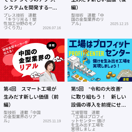
システムを開発する─オ
編）
ーテック
プレス技術 連載
型技術 連載「中
「キラリ光る！塑
国の金型業界のリ
性加工分野のモノ
アル」
2025.12.15
づくり力」
2026.07.16
第4回 スマート工場が
第5回 “令和の大改善”
生みだす新しい価値（前
に取り組もう！ 新しい
編）
設備の導入を前提にせ
型技術 連載「中国
ず、工場の能力を120%発
工場管理 連載
の金型業界のリア
「工場はプロフィ
揮しよう！
ル」
ットセンター 儲け
2025.11.19
を生み出す工場を
実現しましょ