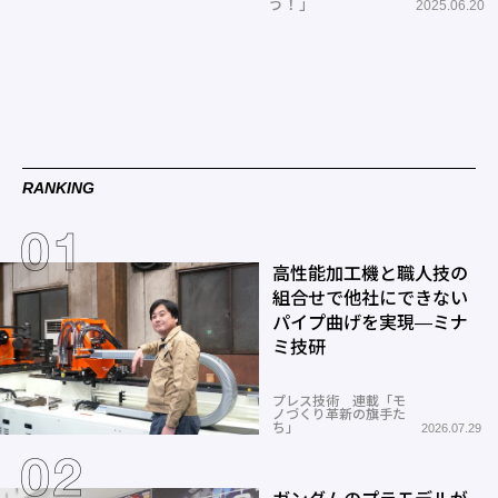
う！」
2025.06.20
RANKING
高性能加工機と職人技の
組合せで他社にできない
パイプ曲げを実現―ミナ
ミ技研
プレス技術 連載「モ
ノづくり革新の旗手た
ち」
2026.07.29