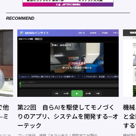
RECOMMEND
で他
第22回 自らAIを駆使してモノづく
機械
―ミ
りのアプリ、システムを開発する─オ
と全
ーテック
する
トコ
プレス技術 連載「キラリ光る！塑性加工分野の
機械設
6.07.29