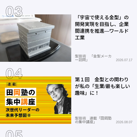
「宇宙で使える金型」の
開発実現を目指し、企業
間連携を推進―ワールド
工業
型技術 「金型メーカ
ー訪問」
2026.07.17
第１回 金型との関わり
が私の「生業/最も楽しい
趣味」に！
型技術 連載「田岡塾
の集中講座」
2026.08.07