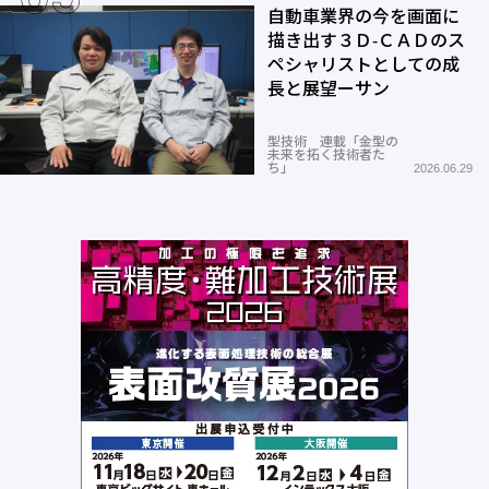
自動車業界の今を画面に
描き出す３Ｄ-ＣＡＤのス
ペシャリストとしての成
長と展望ーサン
型技術 連載「金型の
未来を拓く技術者た
ち」
2026.06.29