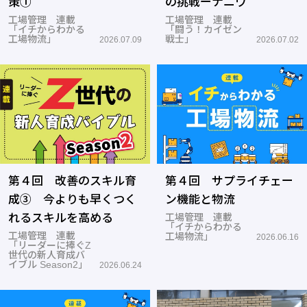
策①
の挑戦ーナニワ
工場管理 連載
工場管理 連載
「イチからわかる
「闘う！カイゼン
工場物流」
戦士」
2026.07.09
2026.07.02
第４回 改善のスキル育
第４回 サプライチェー
成③ 今よりも早くつく
ン機能と物流
れるスキルを高める
工場管理 連載
「イチからわかる
工場管理 連載
工場物流」
2026.06.16
「リーダーに捧ぐZ
世代の新人育成バ
イブル Season2」
2026.06.24