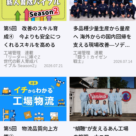
第5回 改善のスキル育
多品種少量生産から量産
成④ 今よりも安全につ
へ 海外からの国内回帰を
くれるスキルを高める
支える現場改善―ソディ
工場管理 連載
ック 加賀事業所
工場管理 連載
「リーダーに捧ぐZ
「闘う！カイゼン
世代の新人育成バ
戦士」
2026.07.14
イブル Season2」
2026.07.21
第5回 物流品質向上方
“傾聴”が支えるあん工場