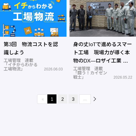
第3回 物流コストを認
身の丈IoTで進めるスマー
識しよう
ト工場 現場力が導く本
工場管理 連載
物のDX―ロザイ工業 赤
「イチからわかる
穂工場
工場管理 連載
工場物流」
2026.06.03
「闘う！カイゼン
戦士」
2026.05.22
1
2
3
…