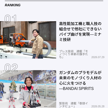
RANKING
高性能加工機と職人技の
組合せで他社にできない
パイプ曲げを実現―ミナ
ミ技研
プレス技術 連載「モ
ノづくり革新の旗手た
ち」
2026.07.29
ガンダムのプラモデルが
未来のモノづくり人材の
心に火をつける
―BANDAI SPIRITS
型技術 連載「巻頭イ
ンタビュー」
2026.05.28