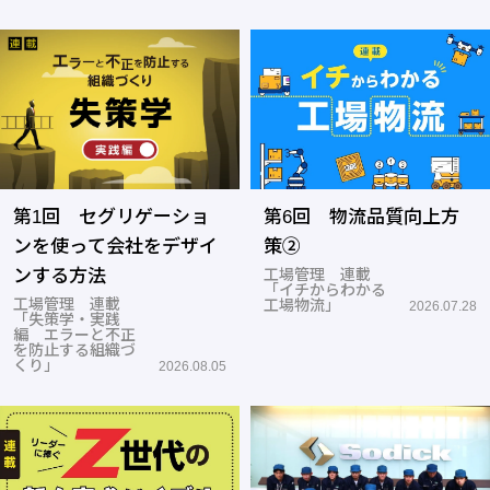
第1回 セグリゲーショ
第6回 物流品質向上方
ンを使って会社をデザイ
策②
ンする方法
工場管理 連載
「イチからわかる
工場管理 連載
工場物流」
2026.07.28
「失策学・実践
編 エラーと不正
を防止する組織づ
くり」
2026.08.05