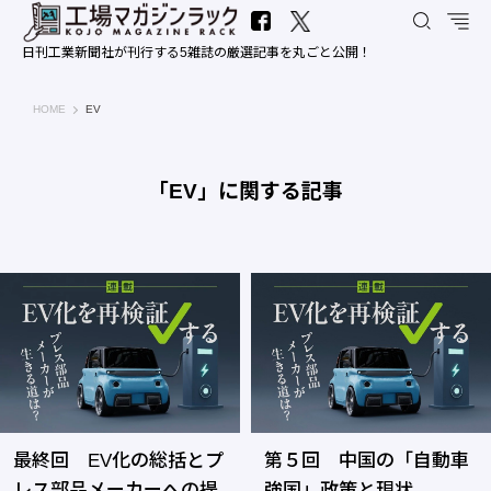
日刊工業新聞社が刊行する5雑誌の厳選記事を丸ごと公開！
工場マガジンラック｜日刊工業新聞社
HOME
EV
「EV」に関する記事
最終回 EV化の総括とプ
第５回 中国の「自動車
レス部品メーカーへの提
強国」政策と現状