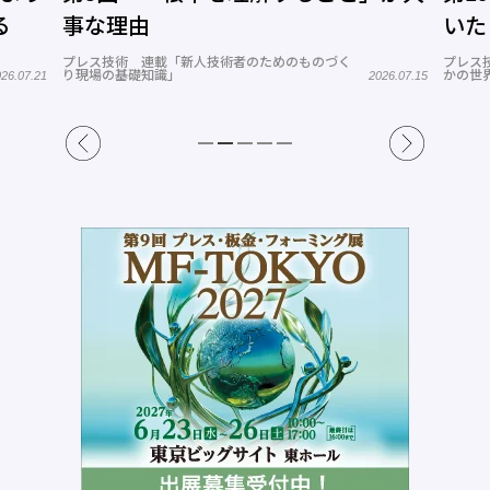
る
事な理由
いた
プレス技術 連載「新人技術者のためのものづく
プレス
り現場の基礎知識」
かの世
26.07.21
2026.07.15