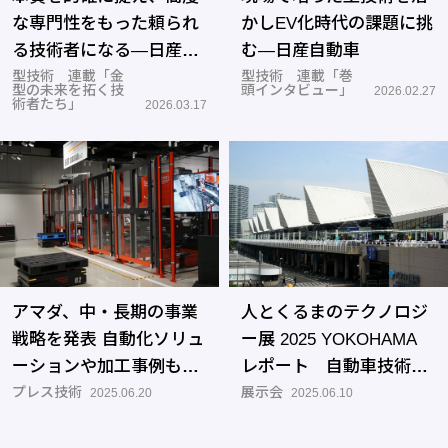
な専門性をもった頼られ
かしEV化時代の課題に挑
る技術者になる―日産自
む―日産自動車
動車
型技術 連載「金
型技術 連載「巻
型の未来を拓く技
頭インタビュー」
2026.02.27
術者たち」
2026.03.17
アマダ、中・長期の事業
人とくるまのテクノロジ
戦略を発表 自動化ソリュ
ー展 2025 YOKOHAMA
ーションや加工事例も披
レポート 自動車技術を
露
プレス技術
支える先端システム・要
展示会
2025.06.20
2025.06.10
素部品が集結