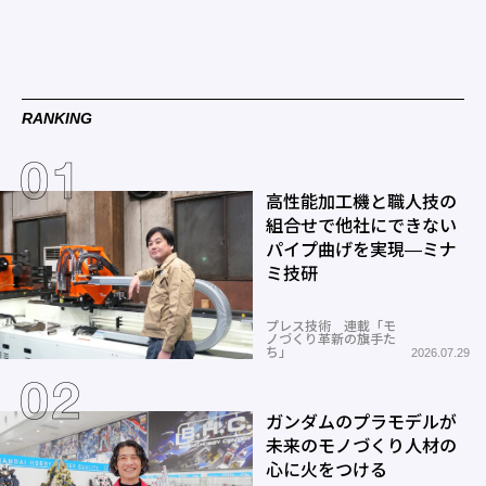
RANKING
高性能加工機と職人技の
組合せで他社にできない
パイプ曲げを実現―ミナ
ミ技研
プレス技術 連載「モ
ノづくり革新の旗手た
ち」
2026.07.29
ガンダムのプラモデルが
未来のモノづくり人材の
心に火をつける