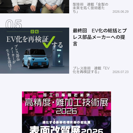
型技術 連載「金型の
未来を拓く技術者た
ち」
2026.06.29
最終回 EV化の総括とプ
レス部品メーカーへの提
言
プレス技術 連載「EV
化を再検証する」
2026.07.23