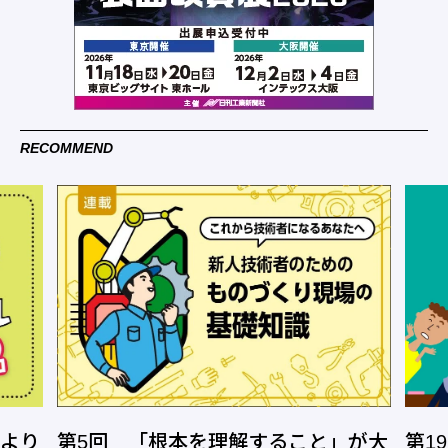
RECOMMEND
今より
第5回 「根本を理解すること」が大
第1