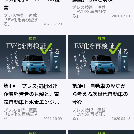
言
プレス技術 連載
「EV化を再検証す
プレス技術 連載
る」
2026.07.01
「EV化を再検証す
る」
2026.07.23
第4回 プレス技術関連
第3回 自動車の歴史か
企業経営者の見解と、電
ら考える次世代自動車の
気自動車と水素エンジン
今後
車の比較
プレス技術 連載
プレス技術 連載
「EV化を再検証す
「EV化を再検証す
る」
る」
2026.06.09
2026.05.18