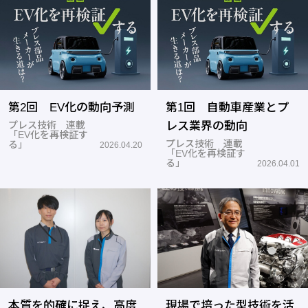
第2回 EV化の動向予測
第1回 自動車産業とプ
プレス技術 連載
レス業界の動向
「EV化を再検証す
プレス技術 連載
る」
2026.04.20
「EV化を再検証す
る」
2026.04.01
本質を的確に捉え、高度
現場で培った型技術を活