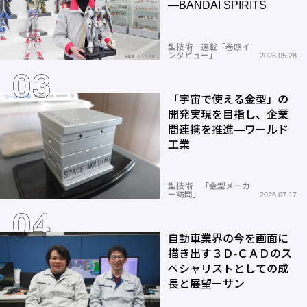
―BANDAI SPIRITS
型技術 連載「巻頭イ
ンタビュー」
2026.05.28
「宇宙で使える金型」の
開発実現を目指し、企業
間連携を推進―ワールド
工業
型技術 「金型メーカ
ー訪問」
2026.07.17
自動車業界の今を画面に
描き出す３Ｄ-ＣＡＤのス
ペシャリストとしての成
長と展望ーサン