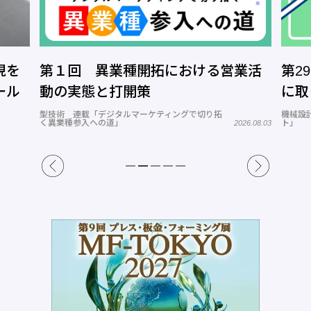
現を
第１回 異業種開拓における営業活
第2
ール
動の実態と打開策
に取
型技術 連載「デジタルマーケティングで切り拓
機械設
く異業種参入への道」
ト」
2026.08.03