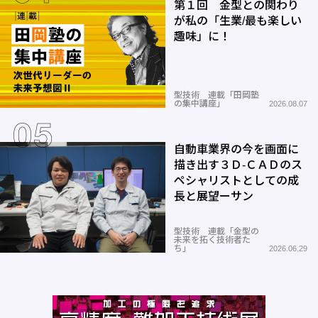
第１回 金型との関わり
が私の「生業/最も楽しい
趣味」に！
型技術 連載「田岡塾
の集中講座」
2026.08.07
自動車業界の今を画面に
描き出す３Ｄ-ＣＡＤのス
ペシャリストとしての成
長と展望ーサン
型技術 連載「金型の
未来を拓く技術者た
ち」
2026.06.29