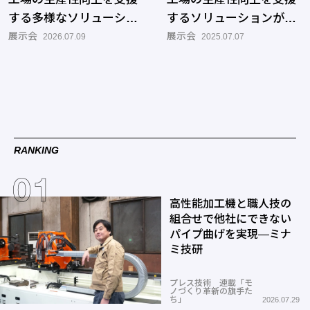
する多様なソリューショ
するソリューションが出
ンが出展 「FOOMA
展示会
展 「FOOMA JAPAN
展示会
2026.07.09
2025.07.07
JAPAN 2026」開催
2025」
RANKING
高性能加工機と職人技の
組合せで他社にできない
パイプ曲げを実現―ミナ
ミ技研
プレス技術 連載「モ
ノづくり革新の旗手た
ち」
2026.07.29