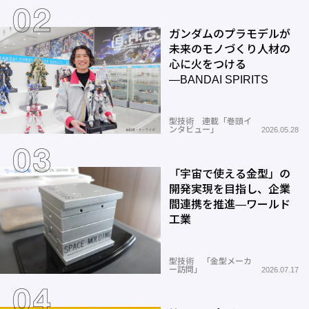
ガンダムのプラモデルが
未来のモノづくり人材の
心に火をつける
―BANDAI SPIRITS
型技術 連載「巻頭イ
ンタビュー」
2026.05.28
「宇宙で使える金型」の
開発実現を目指し、企業
間連携を推進―ワールド
工業
型技術 「金型メーカ
ー訪問」
2026.07.17