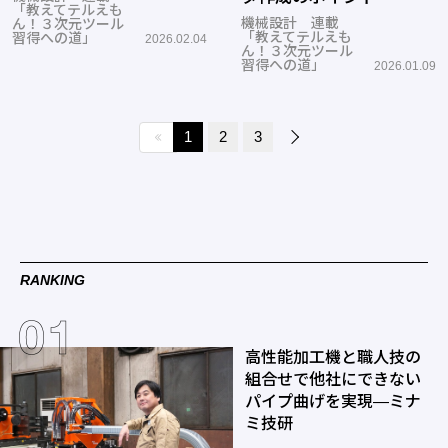
「教えてテルえも
機械設計 連載
ん！３次元ツール
「教えてテルえも
習得への道」
2026.02.04
ん！３次元ツール
習得への道」
2026.01.09
1
2
3
RANKING
高性能加工機と職人技の
組合せで他社にできない
パイプ曲げを実現―ミナ
ミ技研