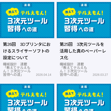
第26回 3Dプリンタにお
第25回 3次元ツールを
けるスライサーソフトの
活用した真のペーパーレ
設定について
ス化
機械設計 連載
機械設計 連載
「教えてテルえも
「教えてテルえも
ん！３次元ツール
ん！３次元ツール
習得への道」
習得への道」
2026.04.14
2026.03.27