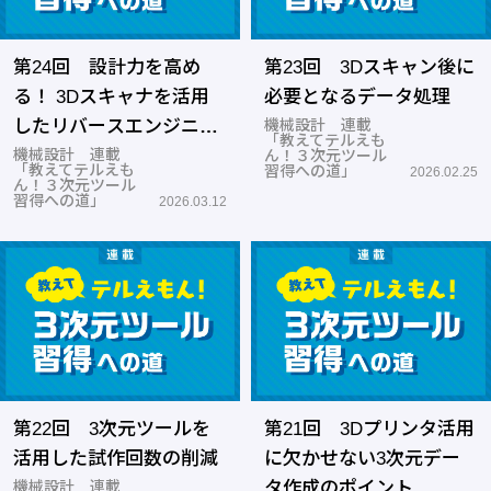
第24回 設計力を高め
第23回 3Dスキャン後に
る！ 3Dスキャナを活用
必要となるデータ処理
したリバースエンジニア
機械設計 連載
「教えてテルえも
リング
機械設計 連載
ん！３次元ツール
「教えてテルえも
習得への道」
2026.02.25
ん！３次元ツール
習得への道」
2026.03.12
第22回 3次元ツールを
第21回 3Dプリンタ活用
活用した試作回数の削減
に欠かせない3次元デー
機械設計 連載
タ作成のポイント