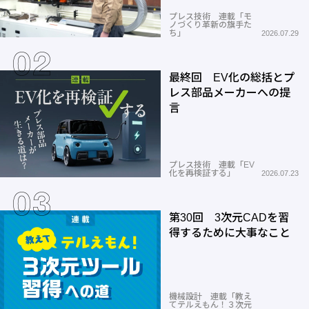
プレス技術 連載「モ
ノづくり革新の旗手た
ち」
2026.07.29
最終回 EV化の総括とプ
レス部品メーカーへの提
言
プレス技術 連載「EV
化を再検証する」
2026.07.23
第30回 3次元CADを習
得するために大事なこと
機械設計 連載「教え
てテルえもん！３次元