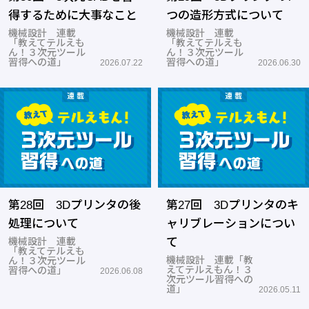
得するために大事なこと
つの造形方式について
機械設計 連載
機械設計 連載
「教えてテルえも
「教えてテルえも
ん！３次元ツール
ん！３次元ツール
習得への道」
習得への道」
2026.07.22
2026.06.30
第28回 3Dプリンタの後
第27回 3Dプリンタのキ
処理について
ャリブレーションについ
機械設計 連載
て
「教えてテルえも
機械設計 連載「教
ん！３次元ツール
えてテルえもん！３
習得への道」
2026.06.08
次元ツール習得への
道」
2026.05.11