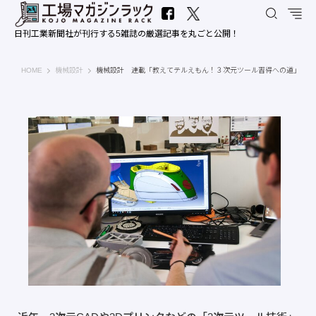
日刊工業新聞社が刊行する5雑誌の厳選記事を丸ごと公開！
工場マガジンラック｜日刊工業新聞社
HOME
機械設計
機械設計 連載「教えてテルえもん！３次元ツール習得への道」