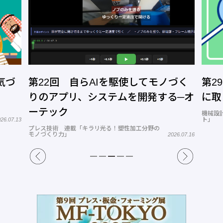
気づ
第22回 自らAIを駆使してモノづく
第2
りのアプリ、システムを開発する─オ
に取
ーテック
機械設
ト」
26.07.13
プレス技術 連載「キラリ光る！塑性加工分野の
モノづくり力」
2026.07.16