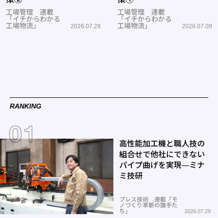
工場管理 連載
工場管理 連載
「イチからわかる
「イチからわかる
工場物流」
工場物流」
2026.07.28
2026.07.09
RANKING
高性能加工機と職人技の
組合せで他社にできない
パイプ曲げを実現―ミナ
ミ技研
プレス技術 連載「モ
ノづくり革新の旗手た
ち」
2026.07.29