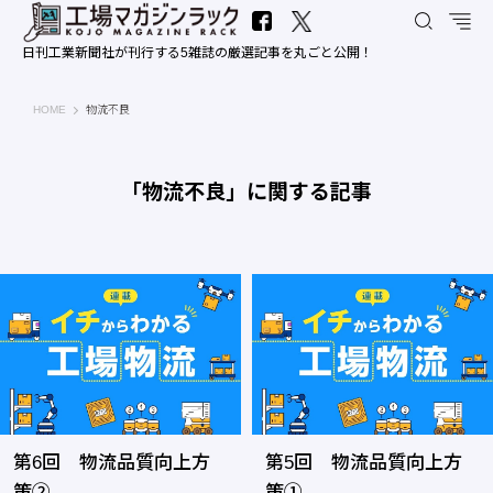
日刊工業新聞社が刊行する5雑誌の厳選記事を丸ごと公開！
工場マガジンラック｜日刊工業新聞社
HOME
物流不良
「物流不良」に関する記事
第6回 物流品質向上方
第5回 物流品質向上方
策②
策①