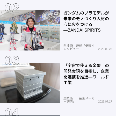
ガンダムのプラモデルが
未来のモノづくり人材の
心に火をつける
―BANDAI SPIRITS
型技術 連載「巻頭イ
ンタビュー」
2026.05.28
「宇宙で使える金型」の
開発実現を目指し、企業
間連携を推進―ワールド
工業
型技術 「金型メーカ
ー訪問」
2026.07.17