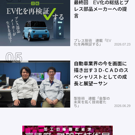
最終回 EV化の総括とプ
レス部品メーカーへの提
言
プレス技術 連載「EV
化を再検証する」
2026.07.23
自動車業界の今を画面に
描き出す３Ｄ-ＣＡＤのス
ペシャリストとしての成
長と展望ーサン
型技術 連載「金型の
未来を拓く技術者た
ち」
2026.06.29