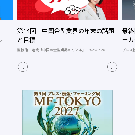
第14回 中国金型業界の年末の話題
最終
と目標
ーカ
.28
型技術 連載「中国の金型業界のリアル」
プレス
2026.07.24