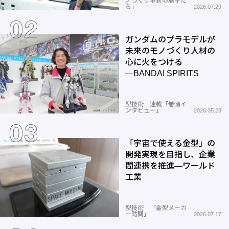
ノづくり革新の旗手た
ち」
2026.07.29
ガンダムのプラモデルが
未来のモノづくり人材の
心に火をつける
―BANDAI SPIRITS
型技術 連載「巻頭イ
ンタビュー」
2026.05.28
「宇宙で使える金型」の
開発実現を目指し、企業
間連携を推進―ワールド
工業
型技術 「金型メーカ
ー訪問」
2026.07.17