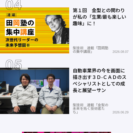
第１回 金型との関わり
が私の「生業/最も楽しい
趣味」に！
型技術 連載「田岡塾
の集中講座」
2026.08.07
自動車業界の今を画面に
描き出す３Ｄ-ＣＡＤのス
ペシャリストとしての成
長と展望ーサン
型技術 連載「金型の
未来を拓く技術者た
ち」
2026.06.29