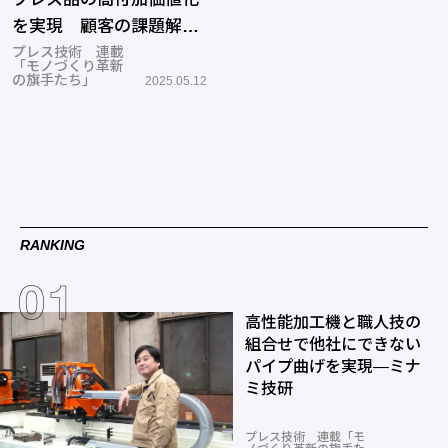
を実現 顧客の課題解決
に邁進する
プレス技術 連載
「モノづくり革新
の旗手たち」
2025.05.12
RANKING
高性能加工機と職人技の
組合せで他社にできない
パイプ曲げを実現―ミナ
ミ技研
プレス技術 連載「モ