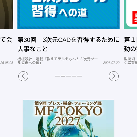
って会
第30回 3次元CADを習得するために
第１
大事なこと
動の
機械設計 連載「教えてテルえもん！３次元ツー
型技術
ル習得への道」
く異業
26.08.05
2026.07.22