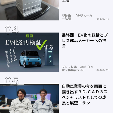
工業
型技術 「金型メーカ
ー訪問」
2026.07.17
最終回 EV化の総括とプ
レス部品メーカーへの提
言
プレス技術 連載「EV
化を再検証する」
2026.07.23
自動車業界の今を画面に
描き出す３Ｄ-ＣＡＤのス
ペシャリストとしての成
長と展望ーサン