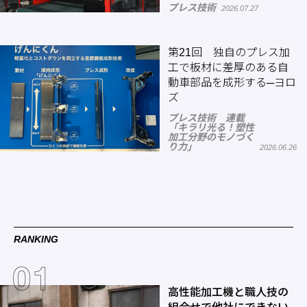
プレス技術
2026.07.27
第21回 独自のプレス加
工で板材に差厚のある自
動車部品を成形する─ヨロ
ズ
プレス技術 連載
「キラリ光る！塑性
加工分野のモノづく
り力」
2026.06.26
RANKING
高性能加工機と職人技の