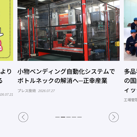
小物ベンディング自動化システムで
多品種少量生
トルネックの解消へ─正幸産業
の国内回帰
ィック 加賀
レス技術
2026.07.27
工場管理 連載「闘