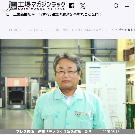
日刊工業新聞社が刊行する5雑誌の厳選記事を丸ごと公開！
工場マガジンラック｜日刊工業新聞社
HOME
プレス技術
プレス技術 連載「モノづくり革新の旗手たち」
高度な金型技
プレス技術 連載「モノづくり革新の旗手たち」
2025.05.12