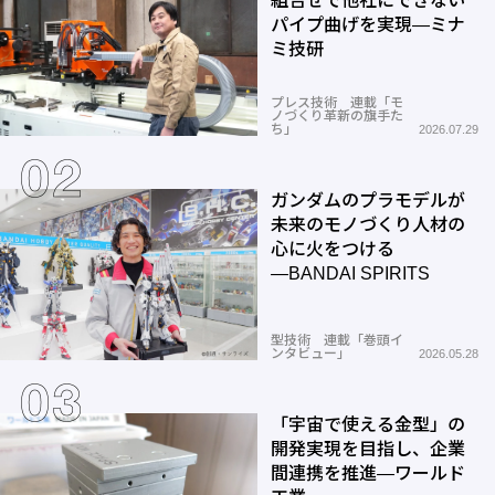
組合せで他社にできない
パイプ曲げを実現―ミナ
ミ技研
プレス技術 連載「モ
ノづくり革新の旗手た
ち」
2026.07.29
ガンダムのプラモデルが
未来のモノづくり人材の
心に火をつける
―BANDAI SPIRITS
型技術 連載「巻頭イ
ンタビュー」
2026.05.28
「宇宙で使える金型」の
開発実現を目指し、企業
間連携を推進―ワールド