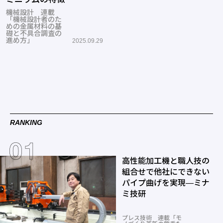
機械設計 連載
「機械設計者のた
めの金属材料の基
礎と不具合調査の
進め方」
2025.09.29
RANKING
高性能加工機と職人技の
組合せで他社にできない
パイプ曲げを実現―ミナ
ミ技研
プレス技術 連載「モ