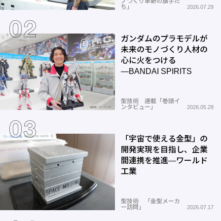
ノづくり革新の旗手た
ち」
2026.07.29
ガンダムのプラモデルが
未来のモノづくり人材の
心に火をつける
―BANDAI SPIRITS
型技術 連載「巻頭イ
ンタビュー」
2026.05.28
「宇宙で使える金型」の
開発実現を目指し、企業
間連携を推進―ワールド
工業
型技術 「金型メーカ
ー訪問」
2026.07.17