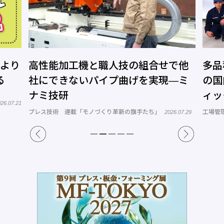
今より
高性能加工機と職人技の組合せで他
多品
る
社にできないパイプ曲げを実現―ミ
の国
ナミ技研
ィッ
26.07.21
プレス技術 連載「モノづくり革新の旗手たち」
工場管
2026.07.29