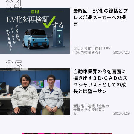
最終回 EV化の総括とプ
レス部品メーカーへの提
言
プレス技術 連載「EV
化を再検証する」
2026.07.23
自動車業界の今を画面に
描き出す３Ｄ-ＣＡＤのス
ペシャリストとしての成
長と展望ーサン
型技術 連載「金型の
未来を拓く技術者た
ち」
2026.06.29