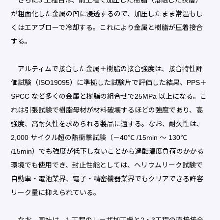
が粗面化した金属の凹に浸透するので、加圧したまま常温もし
くはエアブローで冷却する。これにより金属と樹脂が圧着接合
する。
アルティムで接合した金属＋樹脂の接合強度は、接合特性評
価試験（ISO19095）に準拠した試験片で評価した結果、PPS＋
SPCC など多くの金属と樹脂の組合せで25MPa 以上になる。こ
れは引張試験で樹脂母材が材料破壊するほどの強度であり、高
強度、高耐久性を求められる製品に適する。なお、耐久性は、
2,000 サイクル超の熱衝撃試験（－40℃ /15min ～ 130℃
/15min）でも強度が低下しないことから過酷温度負荷のかかる
環境でも使用でき、封止性能としては、ヘリウムリーク試験で
自動車・電池業界、電子・精密機器業界でもクリアできる許容
リーク量に抑えられている。
なお、同社は、1 工程のレーザ加工機と2・3工程の直接接合