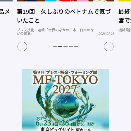
品メ
第19回 久しぶりのベトナムで気づ
最終
いたこと
営で
プレス技術 連載「世界のなかの日本、日本のな
機械設計
かの世界」
2026.07.13