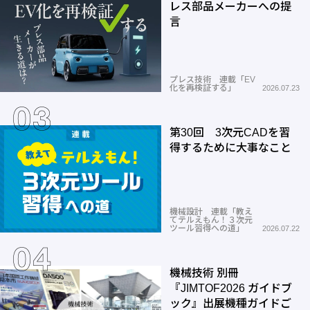
レス部品メーカーへの提
言
プレス技術 連載「EV
化を再検証する」
2026.07.23
第30回 3次元CADを習
得するために大事なこと
機械設計 連載「教え
てテルえもん！３次元
ツール習得への道」
2026.07.22
機械技術 別冊
『JIMTOF2026 ガイドブ
ック』出展機種ガイドご