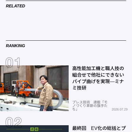
RELATED
RANKING
高性能加工機と職人技の
組合せで他社にできない
パイプ曲げを実現―ミナ
ミ技研
プレス技術 連載「モ
ノづくり革新の旗手た
ち」
2026.07.29
最終回 EV化の総括とプ