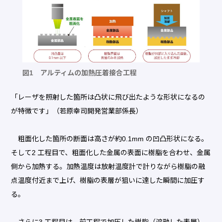
図1 アルティムの加熱圧着接合工程
「レーザを照射した箇所は凸状に飛び出たような形状になるの
が特徴です」（若原幸司開発営業部係長）
粗面化した箇所の断面は高さが約0.1mm の凹凸形状になる。
そして2 工程目で、粗面化した金属の表面に樹脂を合わせ、金属
側から加熱する。加熱温度は放射温度計で計りながら樹脂の融
点温度付近まで上げ、樹脂の表層が狙いに達した瞬間に加圧す
る。
さらに3 工程目は、前工程で加圧した樹脂（溶融した表層）