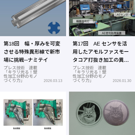
第18回 幅・厚みを可変
第17回 AE センサを活
させる特殊異形線で新市
用したアモルファスモー
場に挑戦─ナミテイ
タコア打抜き加工の異常
プレス技術 連載
検知システム ─長野県工
プレス技術 連載
「キラリ光る！塑
「キラリ光る！塑
業技術総合センター、ナ
性加工分野のモノ
性加工分野のモノ
づくり力」
づくり力」
2026.03.13
2026.01.30
カムラマジック