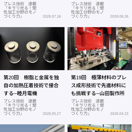
ーテック
プレス技術 連載
ロズ
プレス技術 連載
「キラリ光る！塑
「キラリ光る！塑
性加工分野のモノ
性加工分野のモノ
づくり力」
づくり力」
2026.07.16
2026.06.26
第20回 樹脂と金属を独
第19回 極薄材料のプレ
自の加熱圧着技術で接合
ス成形技術で先進材料に
する─睦月電機
も挑戦する─山田製作所
プレス技術 連載
プレス技術 連載
「キラリ光る！塑
「キラリ光る！塑
性加工分野のモノ
性加工分野のモノ
づくり力」
づくり力」
2026.05.27
2026.04.23