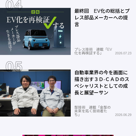
最終回 EV化の総括とプ
レス部品メーカーへの提
言
プレス技術 連載「EV
化を再検証する」
2026.07.23
自動車業界の今を画面に
描き出す３Ｄ-ＣＡＤのス
ペシャリストとしての成
長と展望ーサン
型技術 連載「金型の
未来を拓く技術者た
ち」
2026.06.29