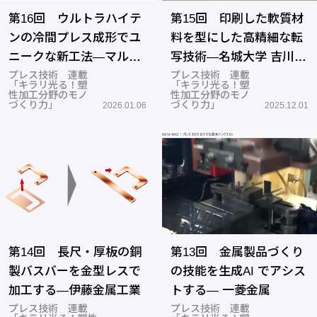
第16回 ウルトラハイテ
第15回 印刷した軟質材
ンの冷間プレス成形でユ
料を型にした高精細な転
ニークな新工法―マルナ
写技術―名城大学 吉川泰
カ
プレス技術 連載
晴准教授
プレス技術 連載
「キラリ光る！塑
「キラリ光る！塑
性加工分野のモノ
性加工分野のモノ
づくり力」
づくり力」
2026.01.06
2025.12.01
第14回 長尺・厚板の銅
第13回 金属製品づくり
製バスバーを金型レスで
の技能を生成AI でアシス
加工する―伊藤金属工業
トする― 一菱金属
プレス技術 連載
プレス技術 連載