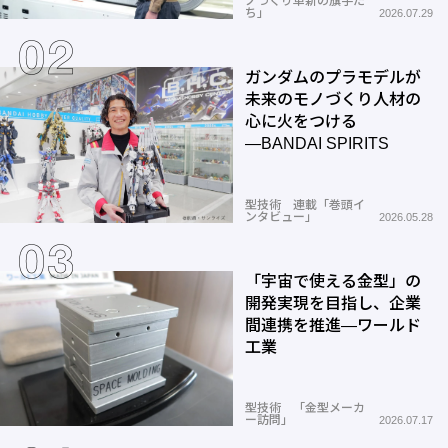
ノづくり革新の旗手た
ち」
2026.07.29
ガンダムのプラモデルが
未来のモノづくり人材の
心に火をつける
―BANDAI SPIRITS
型技術 連載「巻頭イ
ンタビュー」
2026.05.28
「宇宙で使える金型」の
開発実現を目指し、企業
間連携を推進―ワールド
工業
型技術 「金型メーカ
ー訪問」
2026.07.17