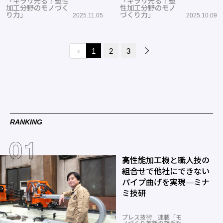
「キラリ光る！塑性
「キラリ光る！塑
加工分野のモノづく
性加工分野のモノ
り力」
づくり力」
2025.11.05
2025.10.09
1
2
3
RANKING
高性能加工機と職人技の
組合せで他社にできない
パイプ曲げを実現―ミナ
ミ技研
プレス技術 連載「モ