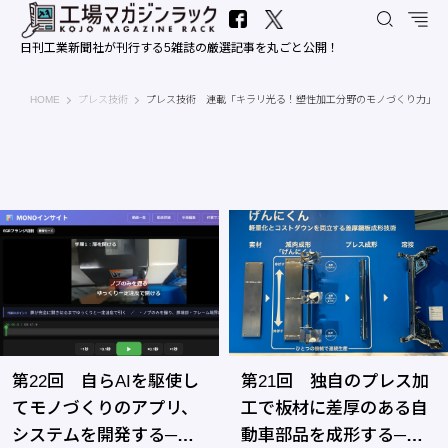
日刊工業新聞社が刊行する5雑誌の厳選記事を丸ごと公開！
工場マガジンラック｜日刊工業新聞社
HOME
プレス技術
プレス技術 連載「キラリ光る！塑性加工分野のモノづくり力」
第22回 自らAIを駆使し
第21回 独自のプレス加
てモノづくりのアプリ、
工で板材に差厚のある自
システムを開発する─オ
動車部品を成形する─ヨ