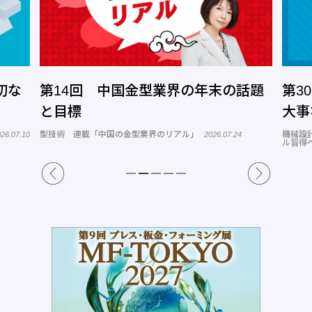
切な
第14回 中国金型業界の年末の話題
第3
と目標
大事
型技術 連載「中国の金型業界のリアル」
機械設
26.07.10
2026.07.24
ル習得