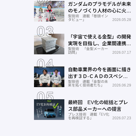
ガンダムのプラモデルが未来
のモノづくり人材の心に火を
型技術 連載「巻頭イン
つける―BANDAI SPIRITS
タビュー」
2026.05.28
「宇宙で使える金型」の開発
実現を目指し、企業間連携を
型技術 「金型メーカー
推進―ワールド工業
訪問」
2026.07.17
自動車業界の今を画面に描き
出す３Ｄ-ＣＡＤのスペシャ
型技術 連載「金型の未
リストとしての成長と展望ー
来を拓く技術者たち」
2026.06.29
サン
最終回 EV化の総括とプレ
ス部品メーカーへの提言
プレス技術 連載「EV化
を再検証する」
2026.07.23