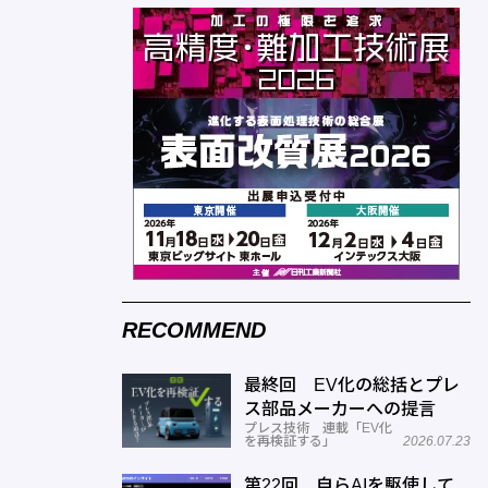
RECOMMEND
最終回 EV化の総括とプレ
ス部品メーカーへの提言
プレス技術 連載「EV化
を再検証する」
2026.07.23
第22回 自らAIを駆使して