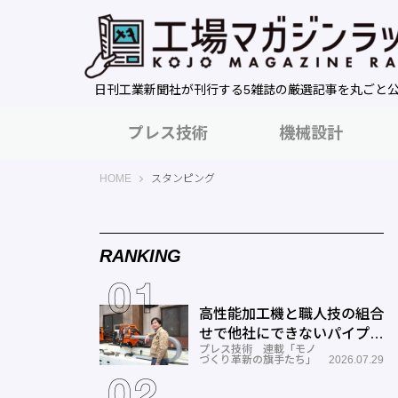
日刊工業新聞社が刊行する5雑誌の厳選記事を丸ごと
プレス技術
機械設計
工場マガジンラック｜日刊工業新聞社
HOME
スタンピング
RANKING
高性能加工機と職人技の組合
せで他社にできないパイプ曲
プレス技術 連載「モノ
げを実現―ミナミ技研
づくり革新の旗手たち」
2026.07.29