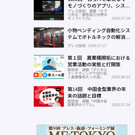
モノづくりのアプリ、システ
プレス技術 連載「キラ
ムを開発する─オーテック
リ光る！塑性加工分野の
モノづくり力」
2026.07.16
小物ベンディング自動化シス
テムでボトルネックの解消へ
─正幸産業
プレス技術
2026.07.27
第１回 異業種開拓における
営業活動の実態と打開策
型技術 連載「デジタル
マーケティングで切り拓
く異業種参入への道」
2026.08.03
第14回 中国金型業界の年
末の話題と目標
型技術 連載「中国の金
型業界のリアル」
2026.07.24