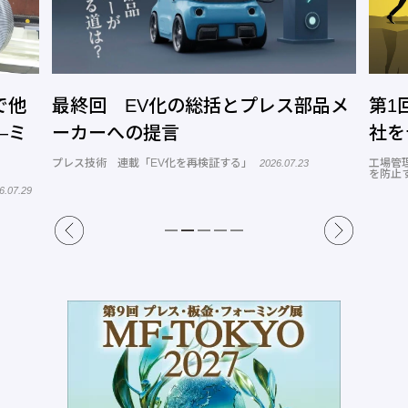
で他
最終回 EV化の総括とプレス部品メ
第1
―ミ
ーカーへの提言
社を
プレス技術 連載「EV化を再検証する」
工場管
2026.07.23
を防止
6.07.29