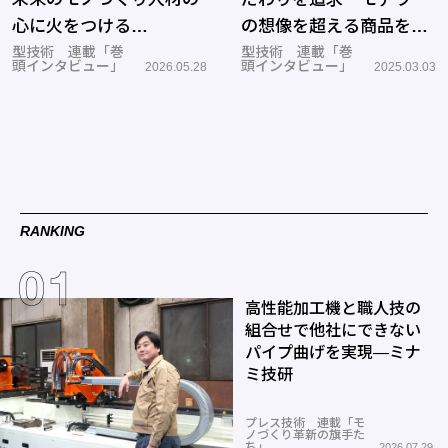
心に火をつける
の想像を超える商品を生
―BANDAI SPIRITS
型技術 連載「巻
み出す
型技術 連載「巻
頭インタビュー」
頭インタビュー」
2026.05.28
2025.03.03
RANKING
高性能加工機と職人技の
組合せで他社にできない
パイプ曲げを実現―ミナ
ミ技研
プレス技術 連載「モ
ノづくり革新の旗手た
ち」
2026.07.29