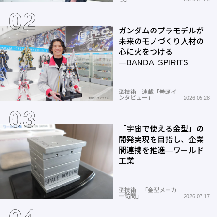
ガンダムのプラモデルが
未来のモノづくり人材の
心に火をつける
―BANDAI SPIRITS
型技術 連載「巻頭イ
ンタビュー」
2026.05.28
「宇宙で使える金型」の
開発実現を目指し、企業
間連携を推進―ワールド
工業
型技術 「金型メーカ
ー訪問」
2026.07.17