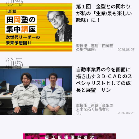
第１回 金型との関わり
が私の「生業/最も楽しい
趣味」に！
型技術 連載「田岡塾
の集中講座」
2026.08.07
自動車業界の今を画面に
描き出す３Ｄ-ＣＡＤのス
ペシャリストとしての成
長と展望ーサン
型技術 連載「金型の
未来を拓く技術者た
ち」
2026.06.29