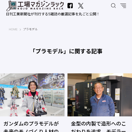
日刊工業新聞社が刊行する5雑誌の厳選記事を丸ごと公開！
工場マガジンラック｜日刊工業新聞社
HOME
プラモデル
「プラモデル」に関する記事
ガンダムのプラモデルが
金型の内製で造形へのこ
未来のモノづくり人材の
だわりを追求 モデラー