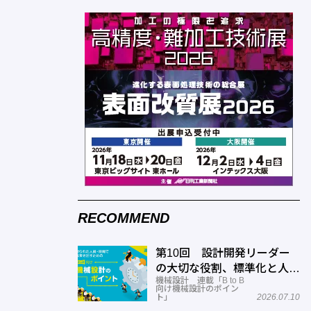
RECOMMEND
第10回 設計開発リーダー
の大切な役割、標準化と人材
機械設計 連載「B to B
育成
向け機械設計のポイン
ト」
2026.07.10