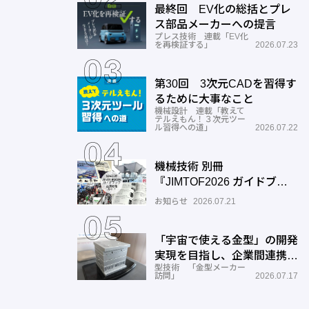
最終回 EV化の総括とプレ
ス部品メーカーへの提言
プレス技術 連載「EV化
を再検証する」
2026.07.23
第30回 3次元CADを習得す
るために大事なこと
機械設計 連載「教えて
テルえもん！３次元ツー
ル習得への道」
2026.07.22
機械技術 別冊
『JIMTOF2026 ガイドブッ
ク』出展機種ガイドご入力の
お知らせ
2026.07.21
お願い
「宇宙で使える金型」の開発
実現を目指し、企業間連携を
型技術 「金型メーカー
推進―ワールド工業
訪問」
2026.07.17