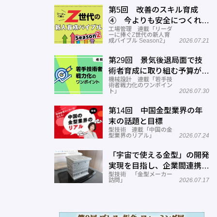
第5回 改善のスキル育成
④ 今よりも安全につくれる
工場管理 連載「リーダ
スキルを高める
ーに捧ぐZ世代の新人育
成バイブル Season2」
2026.07.21
第29回 景気後退局面で技
術者育成に取り組む予算がな
機械設計 連載「若手技
い
術者戦力化のワンポイン
ト」
2026.07.30
第14回 中国金型業界の年
末の話題と目標
型技術 連載「中国の金
型業界のリアル」
2026.07.24
「宇宙で使える金型」の開発
実現を目指し、企業間連携を
型技術 「金型メーカー
推進―ワールド工業
訪問」
2026.07.17