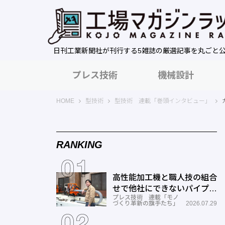
日刊工業新聞社が刊行する5雑誌の厳選記事を丸ごと
プレス技術
機械設計
工場マガジンラック｜日刊工業新聞社
HOME
型技術
型技術 連載「巻頭インタビュー」
RANKING
高性能加工機と職人技の組合
せで他社にできないパイプ曲
プレス技術 連載「モノ
げを実現―ミナミ技研
づくり革新の旗手たち」
2026.07.29