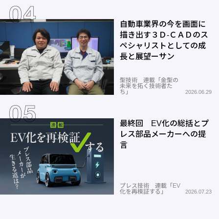
自動車業界の今を画面に
描き出す３Ｄ-ＣＡＤのス
ペシャリストとしての成
長と展望ーサン
型技術 連載「金型の
未来を拓く技術者た
ち」
2026.06.29
最終回 EV化の総括とプ
レス部品メーカーへの提
言
プレス技術 連載「EV
化を再検証する」
2026.07.23