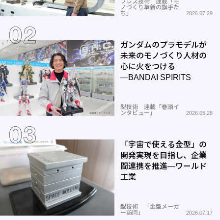
プレス技術 連載「モ
ノづくり革新の旗手た
ち」
2026.07.29
ガンダムのプラモデルが
未来のモノづくり人材の
心に火をつける
―BANDAI SPIRITS
型技術 連載「巻頭イ
ンタビュー」
2026.05.28
「宇宙で使える金型」の
開発実現を目指し、企業
間連携を推進―ワールド
工業
型技術 「金型メーカ
ー訪問」
2026.07.17