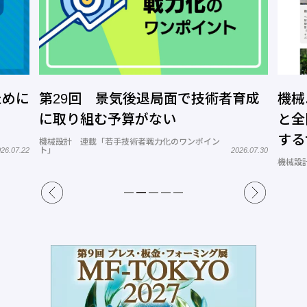
ために
第29回 景気後退局面で技術者育成
機械
に取り組む予算がない
と全
する
機械設計 連載「若手技術者戦力化のワンポイン
ト」
26.07.22
2026.07.30
トコ
機械設