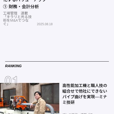
① 財務・会計分析
工場管理 連載
「キラリと光る技
術をM&Aでつな
ぐ」
2025.08.18
RANKING
高性能加工機と職人技の
組合せで他社にできない
パイプ曲げを実現―ミナ
ミ技研