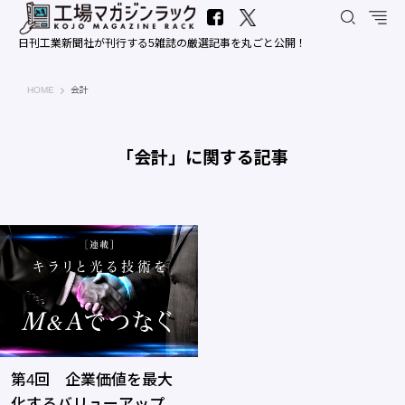
日刊工業新聞社が刊行する5雑誌の厳選記事を丸ごと公開！
工場マガジンラック｜日刊工業新聞社
HOME
会計
「会計」に関する記事
第4回 企業価値を最大
化するバリューアップ