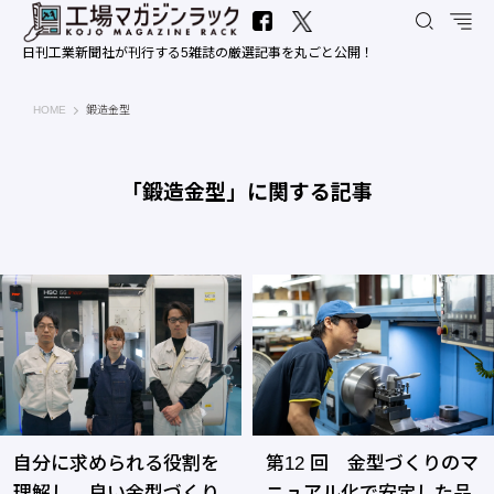
日刊工業新聞社が刊行する5雑誌の厳選記事を丸ごと公開！
工場マガジンラック｜日刊工業新聞社
HOME
鍛造金型
「鍛造金型」に関する記事
自分に求められる役割を
第12 回 金型づくりのマ
理解し、良い金型づくり
ニュアル化で安定した品