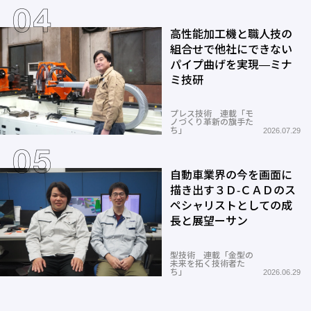
高性能加工機と職人技の
組合せで他社にできない
パイプ曲げを実現―ミナ
ミ技研
プレス技術 連載「モ
ノづくり革新の旗手た
ち」
2026.07.29
自動車業界の今を画面に
描き出す３Ｄ-ＣＡＤのス
ペシャリストとしての成
長と展望ーサン
型技術 連載「金型の
未来を拓く技術者た
ち」
2026.06.29