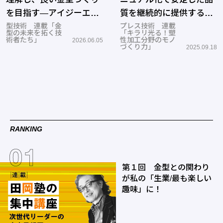
を目指す―アイジーエヴ
質を継続的に提供する＜
ァース
型技術 連載「金
ナゴヤダイス＞
プレス技術 連載
型の未来を拓く技
「キラリ光る！塑
術者たち」
性加工分野のモノ
2026.06.05
づくり力」
2025.09.18
RANKING
第１回 金型との関わり
が私の「生業/最も楽しい
趣味」に！