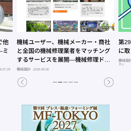
で他
機械ユーザー、機械メーカー・商社
第2
―ミ
と全国の機械修理業者をマッチング
に取
するサービスを展開―機械修理ドッ
機械設
ト」
トコム
機械設計
6.07.29
2026.08.06