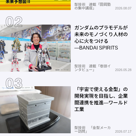
型技術 連載「田岡塾
の集中講座」
2026.08.07
ガンダムのプラモデルが
未来のモノづくり人材の
心に火をつける
―BANDAI SPIRITS
型技術 連載「巻頭イ
ンタビュー」
2026.05.28
「宇宙で使える金型」の
開発実現を目指し、企業
間連携を推進―ワールド
工業
型技術 「金型メーカ
ー訪問」
2026.07.17