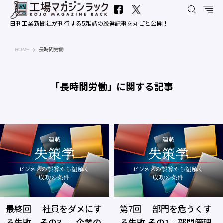
日刊工業新聞社が刊行する5雑誌の厳選記事を丸ごと公開！
工場マガジンラック｜日刊工業新聞社
HOME
長時間労働
「長時間労働」に関する記事
最終回 社員をダメにす
第7回 部門を危うくす
る失敗 その3 ─企業の
る失敗 その1 ─部門管理