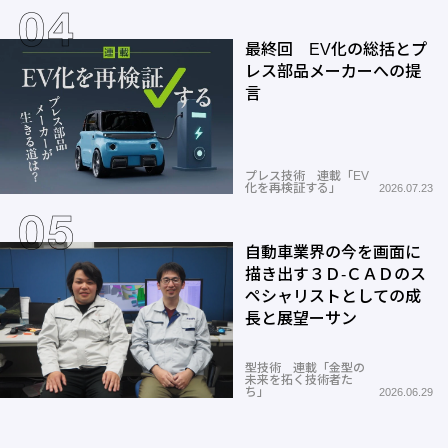
最終回 EV化の総括とプ
レス部品メーカーへの提
言
プレス技術 連載「EV
化を再検証する」
2026.07.23
自動車業界の今を画面に
描き出す３Ｄ-ＣＡＤのス
ペシャリストとしての成
長と展望ーサン
型技術 連載「金型の
未来を拓く技術者た
ち」
2026.06.29