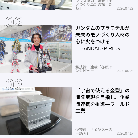
プレス技術 連載「モ
ノづくり革新の旗手た
ち」
2026.07.29
ガンダムのプラモデルが
未来のモノづくり人材の
心に火をつける
―BANDAI SPIRITS
型技術 連載「巻頭イ
ンタビュー」
2026.05.28
「宇宙で使える金型」の
開発実現を目指し、企業
間連携を推進―ワールド
工業
型技術 「金型メーカ
ー訪問」
2026.07.17