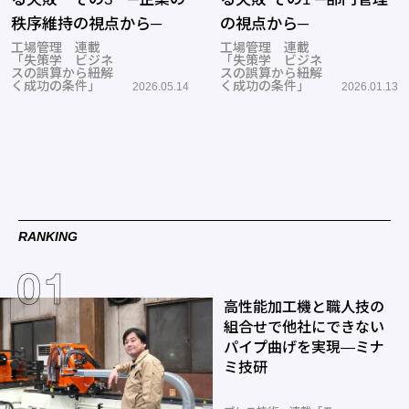
秩序維持の視点から─
の視点から─
工場管理 連載
工場管理 連載
「失策学 ビジネ
「失策学 ビジネ
スの誤算から紐解
スの誤算から紐解
く成功の条件」
く成功の条件」
2026.05.14
2026.01.13
RANKING
高性能加工機と職人技の
組合せで他社にできない
パイプ曲げを実現―ミナ
ミ技研