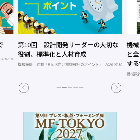
で
第10回 設計開発リーダーの大切な
機械
役割、標準化と人材育成
と全
26.07.31
する
機械設計 連載「B to B向け機械設計のポイント」
2026.07.10
トコ
機械設