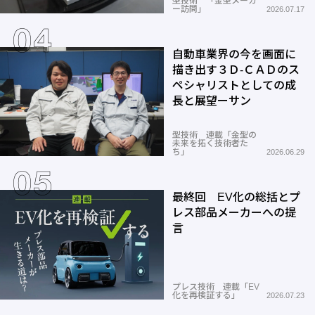
型技術 「金型メーカ
ー訪問」
2026.07.17
自動車業界の今を画面に
描き出す３Ｄ-ＣＡＤのス
ペシャリストとしての成
長と展望ーサン
型技術 連載「金型の
未来を拓く技術者た
ち」
2026.06.29
最終回 EV化の総括とプ
レス部品メーカーへの提
言
プレス技術 連載「EV
化を再検証する」
2026.07.23