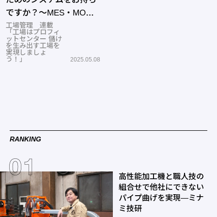
ですか？～MES・MOM
って知っていますか？～
工場管理 連載
「工場はプロフィ
ットセンター 儲け
を生み出す工場を
実現しましょ
う！」
2025.05.08
RANKING
高性能加工機と職人技の
組合せで他社にできない
パイプ曲げを実現―ミナ
ミ技研