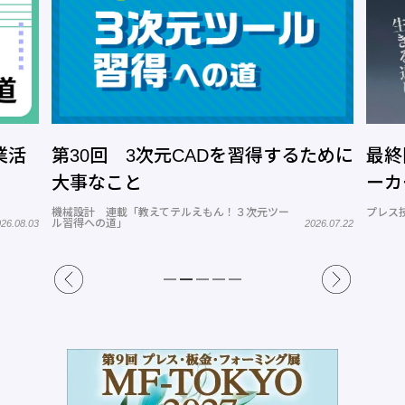
業活
第30回 3次元CADを習得するために
最終
大事なこと
ーカ
機械設計 連載「教えてテルえもん！３次元ツー
プレス
ル習得への道」
26.08.03
2026.07.22