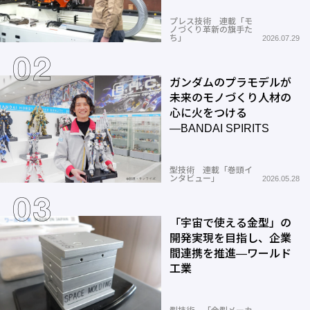
プレス技術 連載「モ
ノづくり革新の旗手た
ち」
2026.07.29
ガンダムのプラモデルが
未来のモノづくり人材の
心に火をつける
―BANDAI SPIRITS
型技術 連載「巻頭イ
ンタビュー」
2026.05.28
「宇宙で使える金型」の
開発実現を目指し、企業
間連携を推進―ワールド
工業