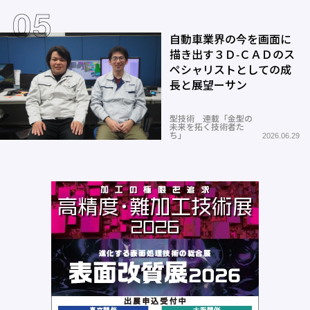
自動車業界の今を画面に
描き出す３Ｄ-ＣＡＤのス
ペシャリストとしての成
長と展望ーサン
型技術 連載「金型の
未来を拓く技術者た
ち」
2026.06.29