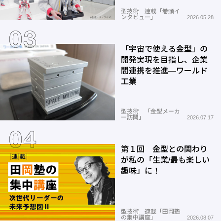
型技術 連載「巻頭イ
ンタビュー」
2026.05.28
「宇宙で使える金型」の
開発実現を目指し、企業
間連携を推進―ワールド
工業
型技術 「金型メーカ
ー訪問」
2026.07.17
第１回 金型との関わり
が私の「生業/最も楽しい
趣味」に！
型技術 連載「田岡塾
の集中講座」
2026.08.07