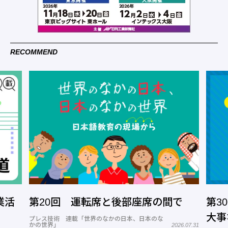
RECOMMEND
で
第30回 3次元CADを習得するために
第1
大事なこと
いた
26.07.31