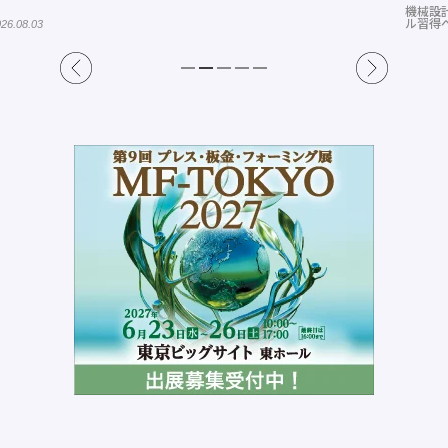
機械設計 連載「教えてテルえもん！３次元ツー
プレス
ル習得への道」
かの世
2026.07.22