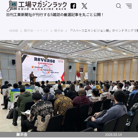
日刊工業新聞社が刊行する5雑誌の厳選記事を丸ごと公開！
工場マガジンラック｜日刊工業新聞社
HOME
展示会・イベント
展示会
「リバースエキシビジョン展」がインドネシアで開
展示会
2026.03.14