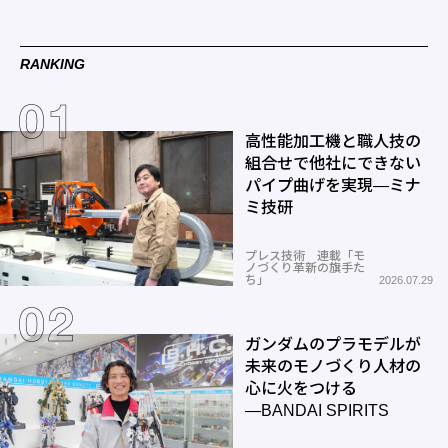
RANKING
高性能加工機と職人技の
組合せで他社にできない
パイプ曲げを実現―ミナ
ミ技研
プレス技術 連載「モ
ノづくり革新の旗手た
ち」
2026.07.29
ガンダムのプラモデルが
未来のモノづくり人材の
心に火をつける
―BANDAI SPIRITS