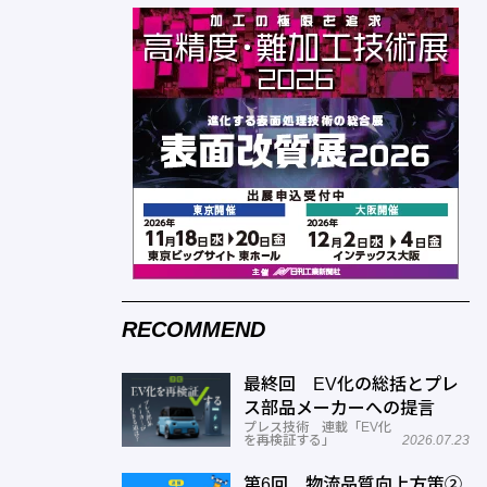
RECOMMEND
最終回 EV化の総括とプレ
ス部品メーカーへの提言
プレス技術 連載「EV化
を再検証する」
2026.07.23
第6回 物流品質向上方策②