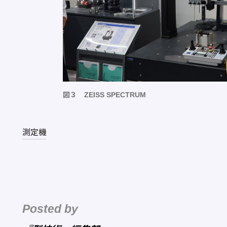
図３ ZEISS SPECTRUM
測定機
Posted by