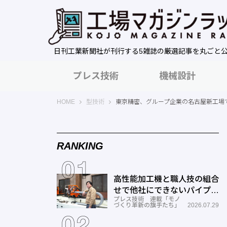
日刊工業新聞社が刊行する5雑誌の厳選記事を丸ごと
プレス技術
機械設計
工場マガジンラック｜日刊工業新聞社
HOME
型技術
東京精密、グループ企業の名古屋新工場
RANKING
高性能加工機と職人技の組合
せで他社にできないパイプ曲
プレス技術 連載「モノ
げを実現―ミナミ技研
づくり革新の旗手たち」
2026.07.29