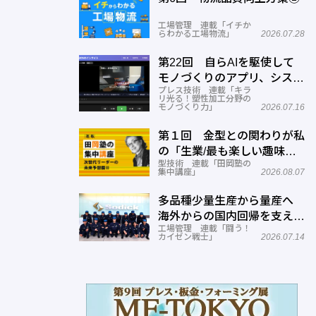
工場管理 連載「イチか
らわかる工場物流」
2026.07.28
第22回 自らAIを駆使して
モノづくりのアプリ、システ
プレス技術 連載「キラ
ムを開発する─オーテック
リ光る！塑性加工分野の
モノづくり力」
2026.07.16
第１回 金型との関わりが私
の「生業/最も楽しい趣味」
型技術 連載「田岡塾の
に！
集中講座」
2026.08.07
多品種少量生産から量産へ
海外からの国内回帰を支える
工場管理 連載「闘う！
現場改善―ソディック 加賀
カイゼン戦士」
2026.07.14
事業所