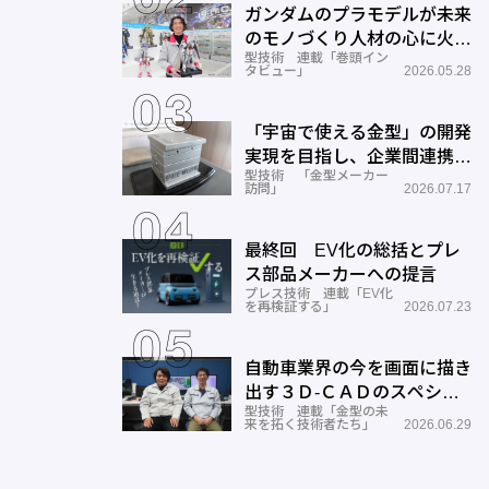
ガンダムのプラモデルが未来
のモノづくり人材の心に火を
型技術 連載「巻頭イン
つける―BANDAI SPIRITS
タビュー」
2026.05.28
「宇宙で使える金型」の開発
実現を目指し、企業間連携を
型技術 「金型メーカー
推進―ワールド工業
訪問」
2026.07.17
最終回 EV化の総括とプレ
ス部品メーカーへの提言
プレス技術 連載「EV化
を再検証する」
2026.07.23
自動車業界の今を画面に描き
出す３Ｄ-ＣＡＤのスペシャ
型技術 連載「金型の未
リストとしての成長と展望ー
来を拓く技術者たち」
2026.06.29
サン