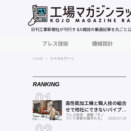
日刊工業新聞社が刊行する5雑誌の厳選記事を丸ごと
プレス技術
機械設計
工場マガジンラック｜日刊工業新聞社
HOME
リベラルアーツ
RANKING
高性能加工機と職人技の組合
せで他社にできないパイプ曲
プレス技術 連載「モノ
げを実現―ミナミ技研
づくり革新の旗手たち」
2026.07.29