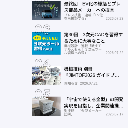
最終回 EV化の総括とプレ
ス部品メーカーへの提言
プレス技術 連載「EV化
を再検証する」
2026.07.23
第30回 3次元CADを習得す
るために大事なこと
機械設計 連載「教えて
テルえもん！３次元ツー
ル習得への道」
2026.07.22
機械技術 別冊
『JIMTOF2026 ガイドブッ
ク』出展機種ガイドご入力の
お知らせ
2026.07.21
お願い
「宇宙で使える金型」の開発
実現を目指し、企業間連携を
型技術 「金型メーカー
推進―ワールド工業
訪問」
2026.07.17