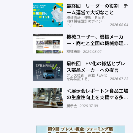
最終回 リーダーの役割 チ
ーム運営で大切なこと
機械設計 連載「B to B
向け機械設計のポイン
ト」
2026.08.04
機械ユーザー、機械メーカ
ー・商社と全国の機械修理業
者をマッチングするサービス
機械設計
2026.08.06
を展開―機械修理ドットコム
最終回 EV化の総括とプレ
ス部品メーカーへの提言
プレス技術 連載「EV化
を再検証する」
2026.07.23
＜展示会レポート＞食品工場
の生産性向上を支援する多様
なソリューションが出展
展示会
2026.07.09
「FOOMA JAPAN 2026」開
催