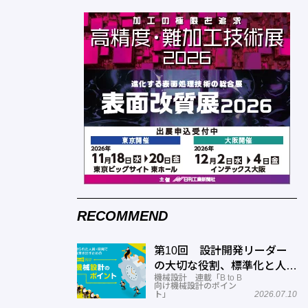
RECOMMEND
第10回 設計開発リーダー
の大切な役割、標準化と人材
機械設計 連載「B to B
育成
向け機械設計のポイン
ト」
2026.07.10