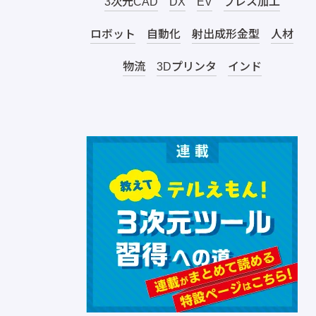
3次元CAD
DX
EV
プレス加工
ロボット
自動化
射出成形金型
人材
物流
3Dプリンタ
インド