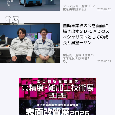
プレス技術 連載「EV
化を再検証する」
2026.07.23
自動車業界の今を画面に
描き出す３Ｄ-ＣＡＤのス
ペシャリストとしての成
長と展望ーサン
型技術 連載「金型の
未来を拓く技術者た
ち」
2026.06.29