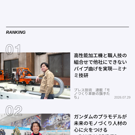
RANKING
高性能加工機と職人技の
組合せで他社にできない
パイプ曲げを実現―ミナ
ミ技研
プレス技術 連載「モ
ノづくり革新の旗手た
ち」
2026.07.29
ガンダムのプラモデルが
未来のモノづくり人材の
心に火をつける