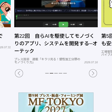
で
第22回 自らAIを駆使してモノづく
第5
りのアプリ、システムを開発する─オ
も安
26.07.31
ーテック
工場管
バイブル
プレス技術 連載「キラリ光る！塑性加工分野の
モノづくり力」
2026.07.16