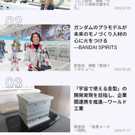
プレス技術 連載「モ
ノづくり革新の旗手た
ち」
2026.07.29
ガンダムのプラモデルが
未来のモノづくり人材の
心に火をつける
―BANDAI SPIRITS
型技術 連載「巻頭イ
ンタビュー」
2026.05.28
「宇宙で使える金型」の
開発実現を目指し、企業
間連携を推進―ワールド
工業
型技術 「金型メーカ
ー訪問」
2026.07.17