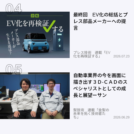
最終回 EV化の総括とプ
レス部品メーカーへの提
言
プレス技術 連載「EV
化を再検証する」
2026.07.23
自動車業界の今を画面に
描き出す３Ｄ-ＣＡＤのス
ペシャリストとしての成
長と展望ーサン
型技術 連載「金型の
未来を拓く技術者た
ち」
2026.06.29