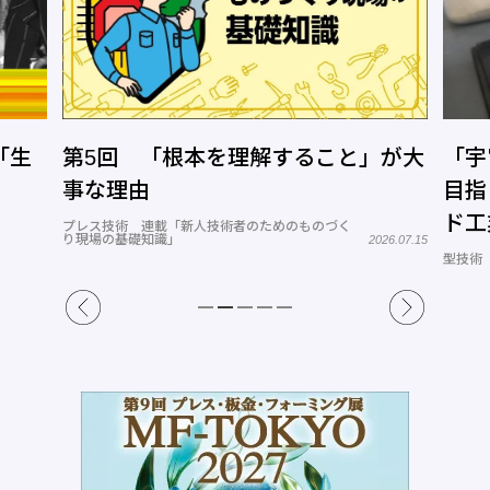
「生
第5回 「根本を理解すること」が大
「宇
事な理由
目指
ド工
プレス技術 連載「新人技術者のためのものづく
り現場の基礎知識」
2026.07.15
型技術