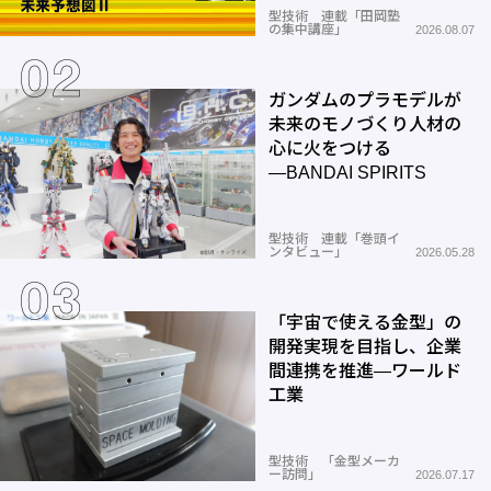
型技術 連載「田岡塾
の集中講座」
2026.08.07
ガンダムのプラモデルが
未来のモノづくり人材の
心に火をつける
―BANDAI SPIRITS
型技術 連載「巻頭イ
ンタビュー」
2026.05.28
「宇宙で使える金型」の
開発実現を目指し、企業
間連携を推進―ワールド
工業
型技術 「金型メーカ
ー訪問」
2026.07.17