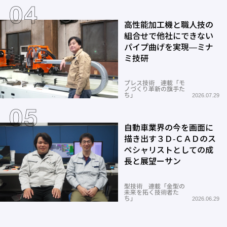
高性能加工機と職人技の
組合せで他社にできない
パイプ曲げを実現―ミナ
ミ技研
プレス技術 連載「モ
ノづくり革新の旗手た
ち」
2026.07.29
自動車業界の今を画面に
描き出す３Ｄ-ＣＡＤのス
ペシャリストとしての成
長と展望ーサン
型技術 連載「金型の
未来を拓く技術者た
ち」
2026.06.29