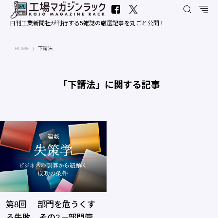
日刊工業新聞社が刊行する5雑誌の厳選記事を丸ごと公開！
工場マガジンラック｜日刊工業新聞社
HOME
下請法
「下請法」に関する記事
第8回 部門を危うくす
る失敗 その2 ─部門管