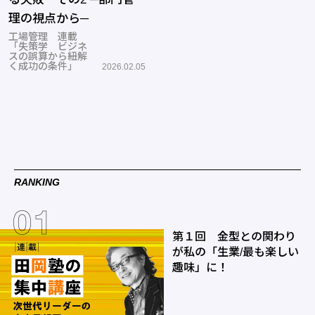
理の視点から─
工場管理 連載
「失策学 ビジネ
スの誤算から紐解
く成功の条件」
2026.02.05
RANKING
第１回 金型との関わり
が私の「生業/最も楽しい
趣味」に！