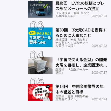
最終回 EV化の総括とプレ
ス部品メーカーへの提言
プレス技術 連載「EV化
を再検証する」
2026.07.23
第30回 3次元CADを習得す
るために大事なこと
機械設計 連載「教えて
テルえもん！３次元ツー
ル習得への道」
2026.07.22
「宇宙で使える金型」の開発
実現を目指し、企業間連携を
型技術 「金型メーカー
推進―ワールド工業
訪問」
2026.07.17
第14回 中国金型業界の年
末の話題と目標
型技術 連載「中国の金
型業界のリアル」
2026.07.24