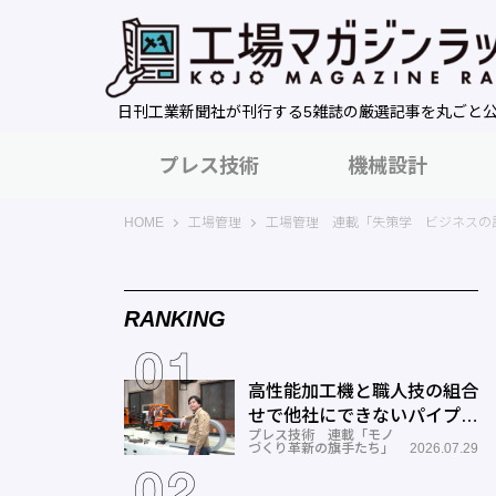
日刊工業新聞社が刊行する5雑誌の厳選記事を丸ごと
プレス技術
機械設計
工場マガジンラック｜日刊工業新聞社
HOME
工場管理
工場管理 連載「失策学 ビジネスの
RANKING
高性能加工機と職人技の組合
せで他社にできないパイプ曲
プレス技術 連載「モノ
げを実現―ミナミ技研
づくり革新の旗手たち」
2026.07.29