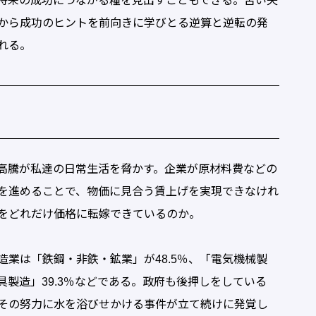
将来の成功につながる糧を見出すこともできる。苦い失
から成功のヒントを前向きに学びとる逆算と逆転の発
れる。
高騰が私達の日常生活を脅かす。企業が原材料費などの
を進めることで、物価に見合う賃上げを実現できなけれ
をどれだけ価格に転嫁できているのか。
業は「鉄鋼・非鉄・鉱業」が48.5％、「電気機械製
具製造」39.3％などである。政府も後押しをしている
その努力に水を浴びせかける事件が立て続けに発覚し