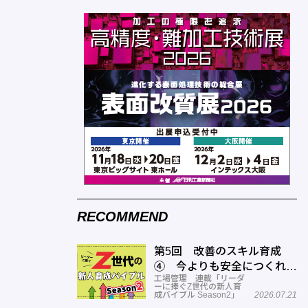
RECOMMEND
第5回 改善のスキル育成
④ 今よりも安全につくれる
工場管理 連載「リーダ
スキルを高める
ーに捧ぐZ世代の新人育
成バイブル Season2」
2026.07.21