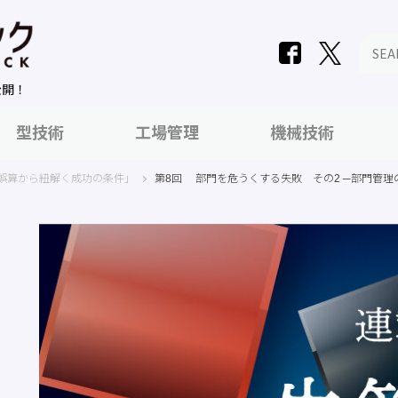
公開！
型技術
工場管理
機械技術
誤算から紐解く成功の条件」
第8回 部門を危うくする失敗 その2 ─部門管理