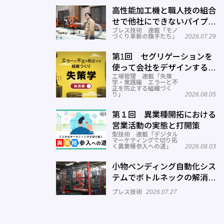
高性能加工機と職人技の組合
せで他社にできないパイプ曲
プレス技術 連載「モノ
げを実現―ミナミ技研
づくり革新の旗手たち」
2026.07.29
第1回 セグリゲーションを
使って会社をデザインする方
工場管理 連載「失策
法
学・実践編 エラーと不
正を防止する組織づく
り」
2026.08.05
第１回 異業種開拓における
営業活動の実態と打開策
型技術 連載「デジタル
マーケティングで切り拓
く異業種参入への道」
2026.08.03
小物ベンディング自動化シス
テムでボトルネックの解消へ
─正幸産業
プレス技術
2026.07.27