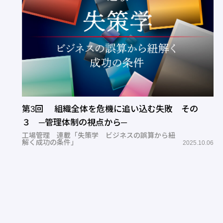
第3回 組織全体を危機に追い込む失敗 その
３ ─管理体制の視点から─
工場管理 連載「失策学 ビジネスの誤算から紐
解く成功の条件」
2025.10.06