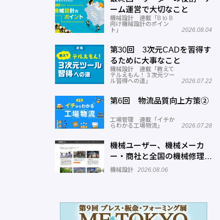
ーム運営で大切なこと
機械設計 連載「B to B
向け機械設計のポイン
ト」
2026.08.04
第30回 3次元CADを習得す
るために大事なこと
機械設計 連載「教えて
テルえもん！３次元ツー
ル習得への道」
2026.07.22
第6回 物流品質向上方策②
工場管理 連載「イチか
らわかる工場物流」
2026.07.28
機械ユーザー、機械メーカ
ー・商社と全国の機械修理業
者をマッチングするサービス
機械設計
2026.08.06
を展開―機械修理ドットコム