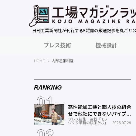
日刊工業新聞社が刊行する5雑誌の厳選記事を丸ごと
プレス技術
機械設計
工場マガジンラック｜日刊工業新聞社
HOME
内部通報制度
RANKING
高性能加工機と職人技の組合
せで他社にできないパイプ曲
プレス技術 連載「モノ
げを実現―ミナミ技研
づくり革新の旗手たち」
2026.07.29