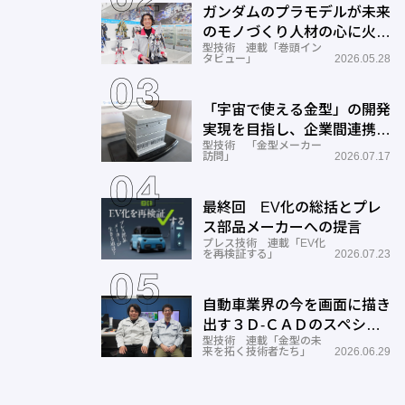
ガンダムのプラモデルが未来
のモノづくり人材の心に火を
型技術 連載「巻頭イン
つける―BANDAI SPIRITS
タビュー」
2026.05.28
「宇宙で使える金型」の開発
実現を目指し、企業間連携を
型技術 「金型メーカー
推進―ワールド工業
訪問」
2026.07.17
最終回 EV化の総括とプレ
ス部品メーカーへの提言
プレス技術 連載「EV化
を再検証する」
2026.07.23
自動車業界の今を画面に描き
出す３Ｄ-ＣＡＤのスペシャ
型技術 連載「金型の未
リストとしての成長と展望ー
来を拓く技術者たち」
2026.06.29
サン