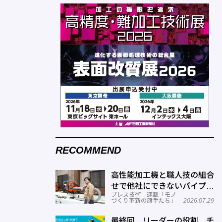
RECOMMEND
高性能加工機と職人技の組合
せで他社にできないパイプ曲
プレス技術 連載「モノ
げを実現―ミナミ技研
づくり革新の旗手たち」
2026.07.29
最終回 リーダーの役割 チ