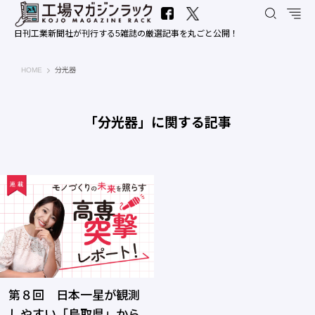
日刊工業新聞社が刊行する5雑誌の厳選記事を丸ごと公開！
工場マガジンラック｜日刊工業新聞社
HOME
分光器
「分光器」に関する記事
第８回 日本一星が観測
しやすい「鳥取県」から