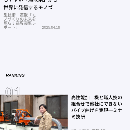
世界に発信するモノづく
り
型技術 連載「モ
ノづくりの未来を
照らす高専突撃レ
ポート」
2025.04.18
RANKING
高性能加工機と職人技の
組合せで他社にできない
パイプ曲げを実現―ミナ
ミ技研