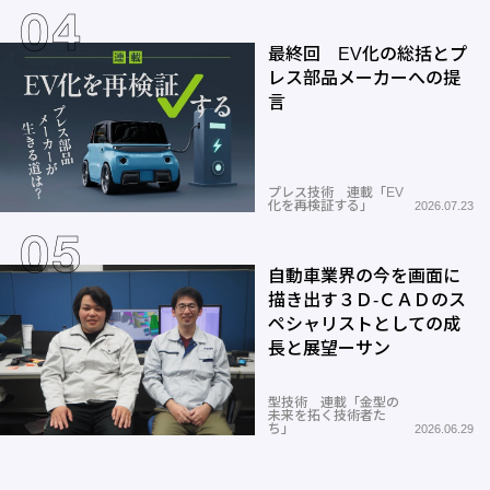
最終回 EV化の総括とプ
レス部品メーカーへの提
言
プレス技術 連載「EV
化を再検証する」
2026.07.23
自動車業界の今を画面に
描き出す３Ｄ-ＣＡＤのス
ペシャリストとしての成
長と展望ーサン
型技術 連載「金型の
未来を拓く技術者た
ち」
2026.06.29