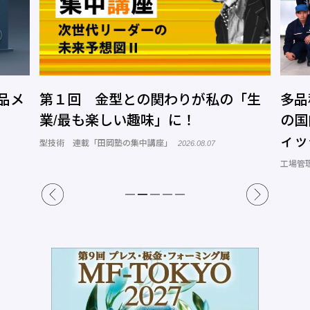
品メ
第１回 金型との関わりが私の「生
多品
業/最も楽しい趣味」に！
の国
ィッ
型技術 連載「田岡塾の集中講座」
2026.08.07
工場管