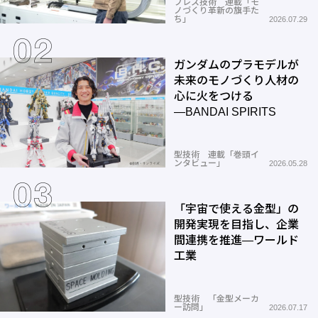
プレス技術 連載「モ
ノづくり革新の旗手た
ち」
2026.07.29
ガンダムのプラモデルが
未来のモノづくり人材の
心に火をつける
―BANDAI SPIRITS
型技術 連載「巻頭イ
ンタビュー」
2026.05.28
「宇宙で使える金型」の
開発実現を目指し、企業
間連携を推進―ワールド
工業
型技術 「金型メーカ
ー訪問」
2026.07.17