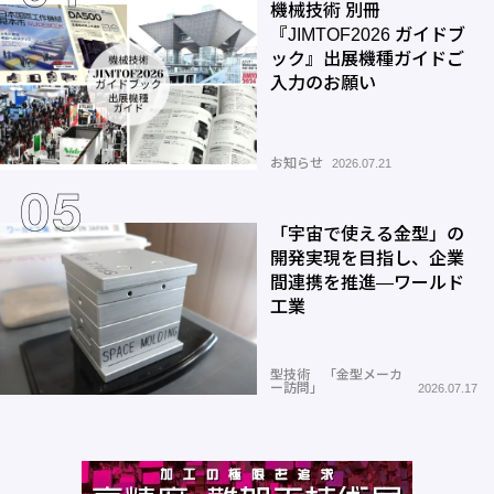
機械技術 別冊
『JIMTOF2026 ガイドブ
ック』出展機種ガイドご
入力のお願い
お知らせ
2026.07.21
「宇宙で使える金型」の
開発実現を目指し、企業
間連携を推進―ワールド
工業
型技術 「金型メーカ
ー訪問」
2026.07.17