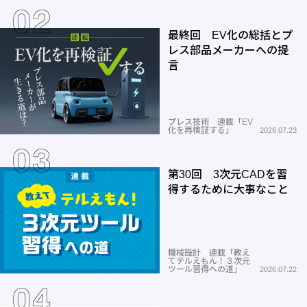
最終回 EV化の総括とプ
レス部品メーカーへの提
言
プレス技術 連載「EV
化を再検証する」
2026.07.23
第30回 3次元CADを習
得するために大事なこと
機械設計 連載「教え
てテルえもん！３次元
ツール習得への道」
2026.07.22