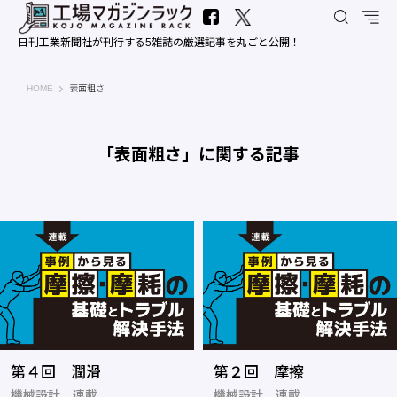
日刊工業新聞社が刊行する5雑誌の厳選記事を丸ごと公開！
工場マガジンラック｜日刊工業新聞社
HOME
表面粗さ
「表面粗さ」に関する記事
第４回 潤滑
第２回 摩擦
機械設計 連載
機械設計 連載