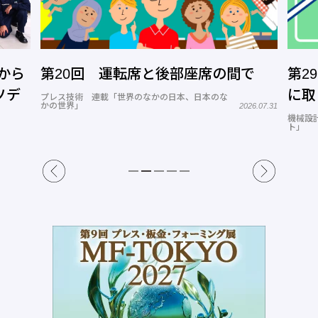
から
第20回 運転席と後部座席の間で
第2
ソデ
に取
プレス技術 連載「世界のなかの日本、日本のな
かの世界」
2026.07.31
機械設
ト」