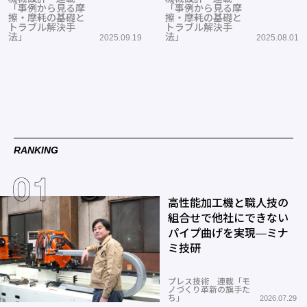
「事例から見る摩
「事例から見る摩
擦・摩耗の基礎と
擦・摩耗の基礎と
トラブル解決手
トラブル解決手
法」
法」
2025.09.19
2025.08.01
RANKING
高性能加工機と職人技の
組合せで他社にできない
パイプ曲げを実現―ミナ
ミ技研
プレス技術 連載「モ
ノづくり革新の旗手た
ち」
2026.07.29