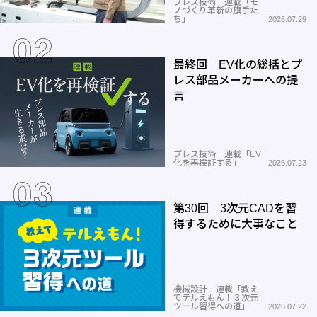
プレス技術 連載「モ
ノづくり革新の旗手た
ち」
2026.07.29
最終回 EV化の総括とプ
レス部品メーカーへの提
言
プレス技術 連載「EV
化を再検証する」
2026.07.23
第30回 3次元CADを習
得するために大事なこと
機械設計 連載「教え
てテルえもん！３次元
ツール習得への道」
2026.07.22