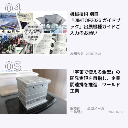
機械技術 別冊
『JIMTOF2026 ガイドブ
ック』出展機種ガイドご
入力のお願い
お知らせ
2026.07.21
「宇宙で使える金型」の
開発実現を目指し、企業
間連携を推進―ワールド
工業
型技術 「金型メーカ
ー訪問」
2026.07.17