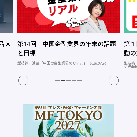
品メ
第14回 中国金型業界の年末の話題
第１
と目標
動の
型技術 連載「中国の金型業界のリアル」
型技術
2026.07.24
く異業