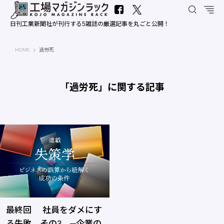
日刊工業新聞社が刊行する5雑誌の厳選記事を丸ごと公開！
工場マガジンラック｜日刊工業新聞社
HOME
過労死
「過労死」に関する記事
最終回 社員をダメにす
る失敗 その3 ─企業の