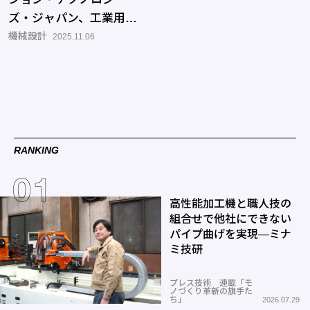
ズ・ジャパン、工業用ビ
デオスコープのフラグシ
機械設計
2025.11.06
ップモデル「IPLEX
One」を発売
RANKING
高性能加工機と職人技の
組合せで他社にできない
パイプ曲げを実現―ミナ
ミ技研
プレス技術 連載「モ
ノづくり革新の旗手た
ち」
2026.07.29