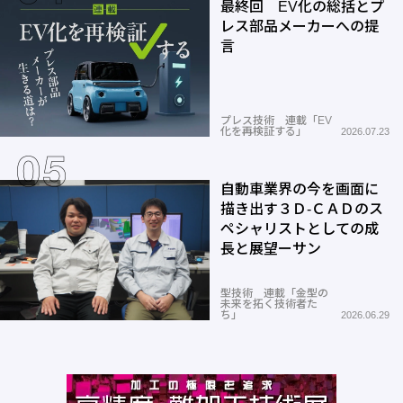
最終回 EV化の総括とプ
レス部品メーカーへの提
言
プレス技術 連載「EV
化を再検証する」
2026.07.23
自動車業界の今を画面に
描き出す３Ｄ-ＣＡＤのス
ペシャリストとしての成
長と展望ーサン
型技術 連載「金型の
未来を拓く技術者た
ち」
2026.06.29