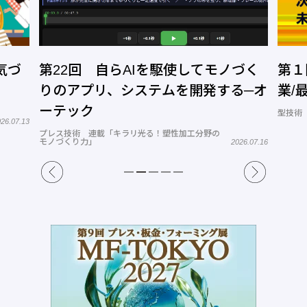
気づ
第22回 自らAIを駆使してモノづく
第１
りのアプリ、システムを開発する─オ
業/
ーテック
型技術
26.07.13
プレス技術 連載「キラリ光る！塑性加工分野の
モノづくり力」
2026.07.16