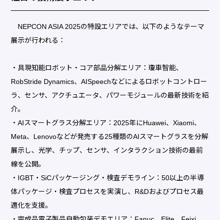
NEPCON ASIA 2025の特設エリアでは、以下のようなテーマ
展示が行われる：
・具現知能ロボット・コア部品分解エリア：瓊車智能、
RobStride Dynamics、AISpeechなどによるロボットコントロー
ラ、センサ、アクチュエータ、パワーモジュールの最新技術を紹
介。
・AIスマートグラス分解エリア：2025年にHuawei、Xiaomi、
Meta、Lenovoなどが発売する25種類のAIスマートグラスを分解
展示し、光学、チップ、センサ、インタラクション技術の最前
線を公開。
・IGBT・SiCパッケージング・検査デモライン：50以上の半導
体パッケージ・検査プロセスを実演し、R&Dおよびプロセス最
適化を支援。
・完成品電子製品自動包装デモエリア：Fanuc、Elite、Feixi、