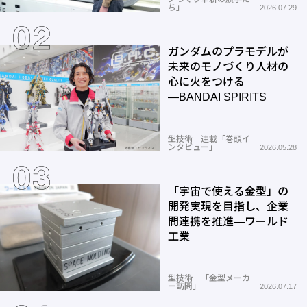
ち」
2026.07.29
ガンダムのプラモデルが
未来のモノづくり人材の
心に火をつける
―BANDAI SPIRITS
型技術 連載「巻頭イ
ンタビュー」
2026.05.28
「宇宙で使える金型」の
開発実現を目指し、企業
間連携を推進―ワールド
工業
型技術 「金型メーカ
ー訪問」
2026.07.17