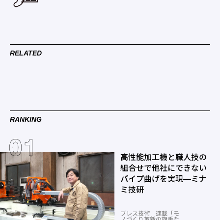
RELATED
RANKING
高性能加工機と職人技の
組合せで他社にできない
パイプ曲げを実現―ミナ
ミ技研
プレス技術 連載「モ
ノづくり革新の旗手た