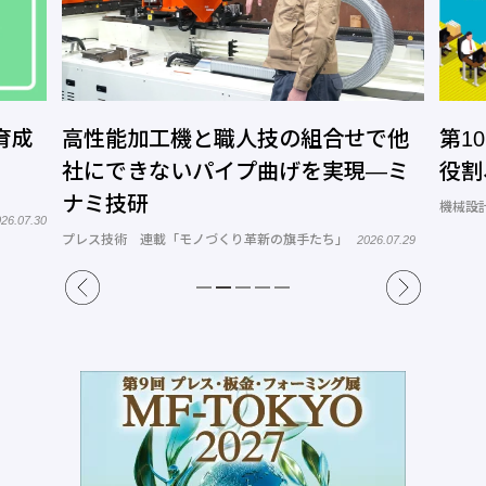
育成
高性能加工機と職人技の組合せで他
第1
社にできないパイプ曲げを実現―ミ
役割
ナミ技研
機械設計
26.07.30
プレス技術 連載「モノづくり革新の旗手たち」
2026.07.29