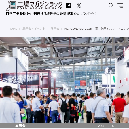
日刊工業新聞社が刊行する5雑誌の厳選記事を丸ごと公開！
工場マガジンラック｜日刊工業新聞社
HOME
展示会・イベント
展示会
NEPCON ASIA 2025 深圳が示すスマート
展示会
2025.10.15