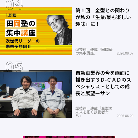
第１回 金型との関わり
が私の「生業/最も楽しい
趣味」に！
型技術 連載「田岡塾
の集中講座」
2026.08.07
自動車業界の今を画面に
描き出す３Ｄ-ＣＡＤのス
ペシャリストとしての成
長と展望ーサン
型技術 連載「金型の
未来を拓く技術者た
ち」
2026.06.29