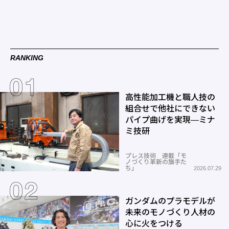
RANKING
高性能加工機と職人技の
組合せで他社にできない
パイプ曲げを実現―ミナ
ミ技研
プレス技術 連載「モ
ノづくり革新の旗手た
ち」
2026.07.29
ガンダムのプラモデルが
未来のモノづくり人材の
心に火をつける