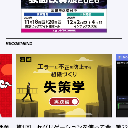
RECOMMEND
って会
第22回 自らAIを駆使してモノづく
機械