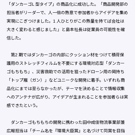
「ダンカーゴL 型タイプ」の商品化に成功した。「商品開発部の
担当者がリーダーで、人一倍の熱意で参加者からアイデアを集め
実現にこぎつけました。1 人ひとりがこの熱量を持てば会社は
大きく変わると感じました」と島本社長は従業員の可能性を確
信した。
第2 期ではダンカーゴの内部にクッション材をつけて積荷保
護用のストレッチフィルムを不要にする環境対応型「ダンカー
ゴもちもち」、災害救助での活用を狙ったドローン用の岡持ち
「トップ雁（ガン）」などユニークな開発に着手。いずれも商
品化にまでは至らなかったが、テーマを決めることで情報収集
へのアンテナが広がり、アイデアが生まれることを参加者らは実
感できたという。
ダンカーゴもちもちの開発に携わった田中成佳物流事業部兼
広報担当は「チーム名を『環境大臣賞』と名づけて同賞を目指