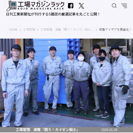
日刊工業新聞社が刊行する5雑誌の厳選記事を丸ごと公開！
工場マガジンラック｜日刊工業新聞社
HOME
工場管理
工場管理 連載「闘う！カイゼン戦士」
改善アイデアを商品化！
工場管理 連載「闘う！カイゼン戦士」
2026.01.28