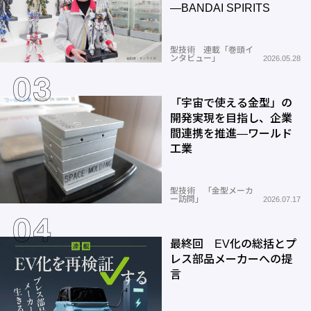
―BANDAI SPIRITS
型技術 連載「巻頭イ
ンタビュー」
2026.05.28
「宇宙で使える金型」の
開発実現を目指し、企業
間連携を推進―ワールド
工業
型技術 「金型メーカ
ー訪問」
2026.07.17
最終回 EV化の総括とプ
レス部品メーカーへの提
言