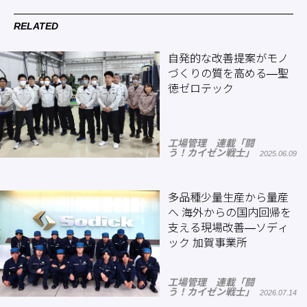
RELATED
自発的な改善提案がモノ
づくりの質を高める―聖
徳ゼロテック
工場管理 連載「闘
う！カイゼン戦士」
2025.06.09
多品種少量生産から量産
へ 海外からの国内回帰を
支える現場改善―ソディ
ック 加賀事業所
工場管理 連載「闘
う！カイゼン戦士」
2026.07.14