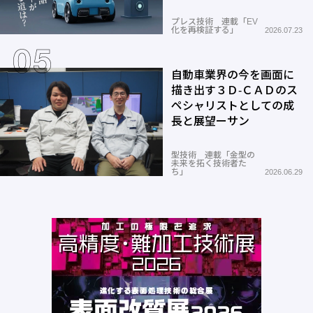
プレス技術 連載「EV
化を再検証する」
2026.07.23
自動車業界の今を画面に
描き出す３Ｄ-ＣＡＤのス
ペシャリストとしての成
長と展望ーサン
型技術 連載「金型の
未来を拓く技術者た
ち」
2026.06.29