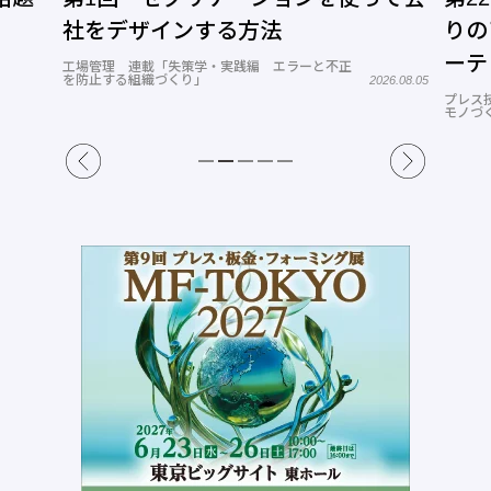
りのアプリ、システムを開発する─オ
と全
ーテック
する
26.08.05
トコ
プレス技術 連載「キラリ光る！塑性加工分野の
機械設
モノづくり力」
2026.07.16