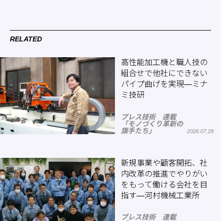
RELATED
高性能加工機と職人技の
組合せで他社にできない
パイプ曲げを実現―ミナ
ミ技研
プレス技術 連載
「モノづくり革新の
旗手たち」
2026.07.29
新規事業や顧客開拓、社
内改革の推進でやりがい
をもって働ける会社を目
指す―河村機械工業所
プレス技術 連載