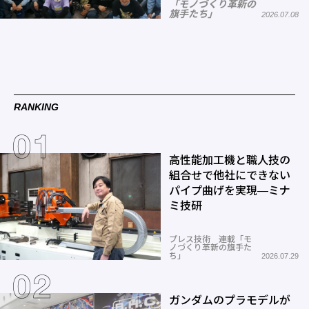
「モノづくり革新の
旗手たち」
2026.07.08
RANKING
高性能加工機と職人技の
組合せで他社にできない
パイプ曲げを実現―ミナ
ミ技研
プレス技術 連載「モ
ノづくり革新の旗手た
ち」
2026.07.29
ガンダムのプラモデルが