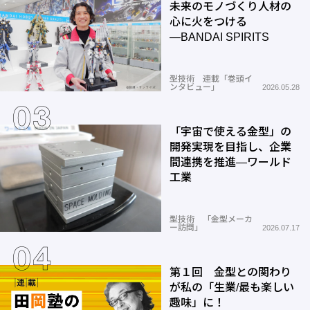
未来のモノづくり人材の
心に火をつける
―BANDAI SPIRITS
型技術 連載「巻頭イ
ンタビュー」
2026.05.28
「宇宙で使える金型」の
開発実現を目指し、企業
間連携を推進―ワールド
工業
型技術 「金型メーカ
ー訪問」
2026.07.17
第１回 金型との関わり
が私の「生業/最も楽しい
趣味」に！