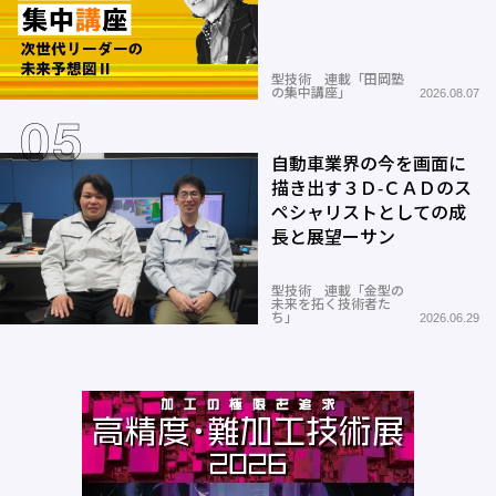
型技術 連載「田岡塾
の集中講座」
2026.08.07
自動車業界の今を画面に
描き出す３Ｄ-ＣＡＤのス
ペシャリストとしての成
長と展望ーサン
型技術 連載「金型の
未来を拓く技術者た
ち」
2026.06.29