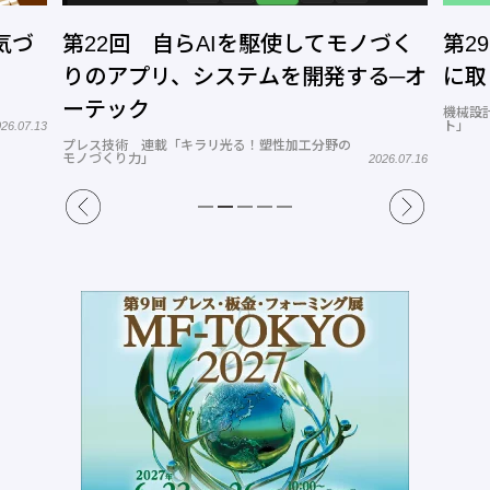
づく
第29回 景気後退局面で技術者育成
第2
る─オ
に取り組む予算がない
プレス
かの世
機械設計 連載「若手技術者戦力化のワンポイン
ト」
2026.07.30
26.07.16