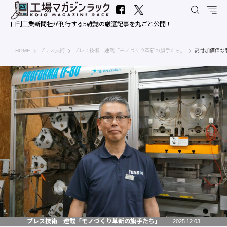
日刊工業新聞社が刊行する5雑誌の厳選記事を丸ごと公開！
工場マガジンラック｜日刊工業新聞社
HOME
プレス技術
プレス技術 連載「モノづくり革新の旗手たち」
高付加価値な
プレス技術 連載「モノづくり革新の旗手たち」
2025.12.03