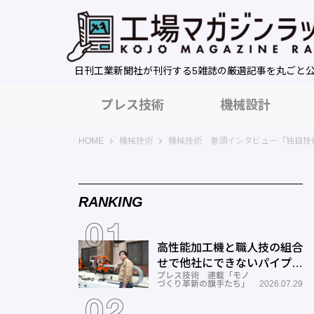
日刊工業新聞社が刊行する5雑誌の厳選記事を丸ごと
プレス技術
機械設計
工場マガジンラック｜日刊工業新聞社
HOME
機械技術
機械技術 巻頭インタビュー「独自技
RANKING
高性能加工機と職人技の組合
せで他社にできないパイプ曲
プレス技術 連載「モノ
げを実現―ミナミ技研
づくり革新の旗手たち」
2026.07.29