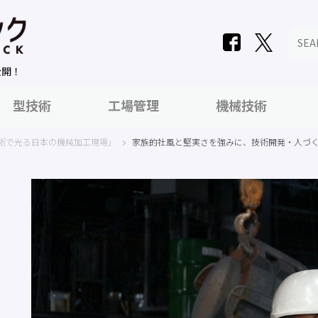
公開！
型技術
工場管理
機械技術
術で光る日本の機械加工現場」
家族的社風と堅実さを強みに、技術開発・人づ