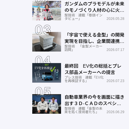
ガンダムのプラモデルが未来
のモノづくり人材の心に火を
型技術 連載「巻頭イン
つける―BANDAI SPIRITS
タビュー」
2026.05.28
「宇宙で使える金型」の開発
実現を目指し、企業間連携を
型技術 「金型メーカー
推進―ワールド工業
訪問」
2026.07.17
最終回 EV化の総括とプレ
ス部品メーカーへの提言
プレス技術 連載「EV化
を再検証する」
2026.07.23
自動車業界の今を画面に描き
出す３Ｄ-ＣＡＤのスペシャ
型技術 連載「金型の未
リストとしての成長と展望ー
来を拓く技術者たち」
2026.06.29
サン