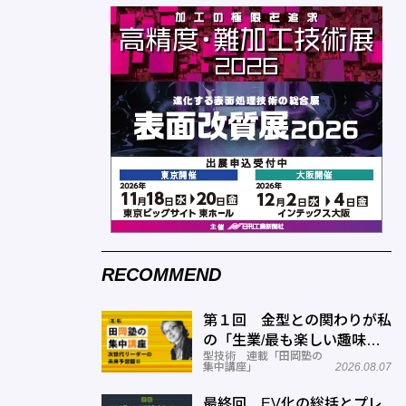
RECOMMEND
第１回 金型との関わりが私
の「生業/最も楽しい趣味」
型技術 連載「田岡塾の
に！
集中講座」
2026.08.07
最終回 EV化の総括とプレ