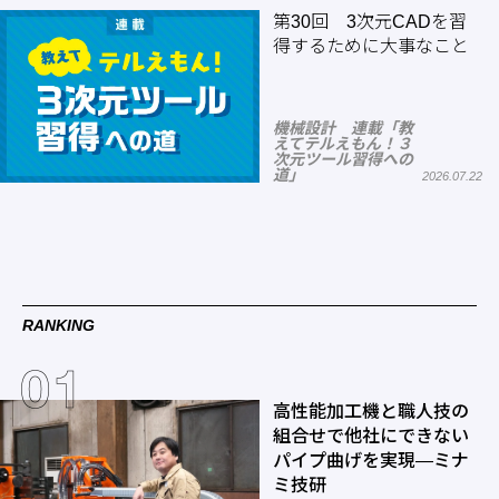
第30回 3次元CADを習
得するために大事なこと
機械設計 連載「教
えてテルえもん！３
次元ツール習得への
道」
2026.07.22
RANKING
高性能加工機と職人技の
組合せで他社にできない
パイプ曲げを実現―ミナ
ミ技研