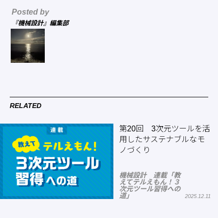
Posted by
『機械設計』編集部
RELATED
第20回 3次元ツールを活
用したサステナブルなモ
ノづくり
機械設計 連載「教
えてテルえもん！３
次元ツール習得への
道」
2025.12.11