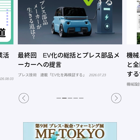
業活
最終回 EV化の総括とプレス部品メ
機械
ーカーへの提言
と全
する
プレス技術 連載「EV化を再検証する」
2026.07.23
26.08.03
トコ
機械設