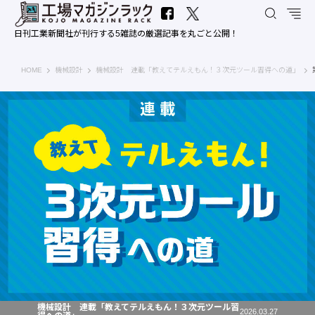
日刊工業新聞社が刊行する5雑誌の厳選記事を丸ごと公開！
工場マガジンラック｜日刊工業新聞社
HOME
機械設計
機械設計 連載「教えてテルえもん！３次元ツール習得への道」
機械設計 連載「教えてテルえもん！３次元ツール習
2026.03.27