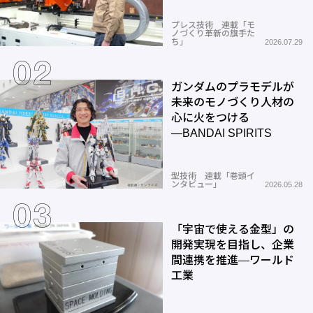
プレス技術 連載「モ
ノづくり革新の旗手た
ち」
2026.07.29
ガンダムのプラモデルが
未来のモノづくり人材の
心に火をつける
―BANDAI SPIRITS
型技術 連載「巻頭イ
ンタビュー」
2026.05.28
「宇宙で使える金型」の
開発実現を目指し、企業
間連携を推進―ワールド
工業