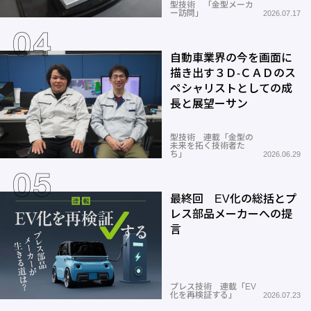
型技術 「金型メーカ
ー訪問」
2026.07.17
自動車業界の今を画面に
描き出す３Ｄ-ＣＡＤのス
ペシャリストとしての成
長と展望ーサン
型技術 連載「金型の
未来を拓く技術者た
ち」
2026.06.29
最終回 EV化の総括とプ
レス部品メーカーへの提
言
プレス技術 連載「EV
化を再検証する」
2026.07.23