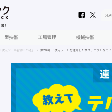
公開！
型技術
工場管理
機械技術
３次元ツール習得への道」
第20回 3次元ツールを活用したサステナブルなモノ