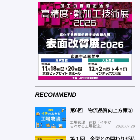
RECOMMEND
第6回 物流品質向上方策②
工場管理 連載「イチか
らわかる工場物流」
2026.07.28
第１回 金型との関わりが私