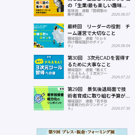
の「生業/最も楽しい趣味」
型技術 連載「田岡塾の
に！
集中講座」
2026.08.07
最終回 リーダーの役割 チ
ーム運営で大切なこと
機械設計 連載「B to B
向け機械設計のポイン
ト」
2026.08.04
第30回 3次元CADを習得す
るために大事なこと
機械設計 連載「教えて
テルえもん！３次元ツー
ル習得への道」
2026.07.22
第29回 景気後退局面で技
術者育成に取り組む予算がな
機械設計 連載「若手技
い
術者戦力化のワンポイン
ト」
2026.07.30