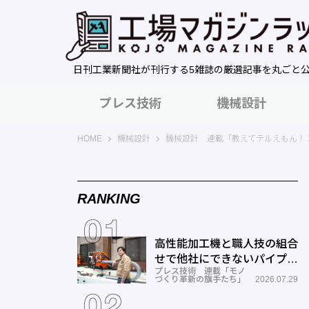
日刊工業新聞社が刊行する5雑誌の厳選記事を丸ごと
プレス技術
機械設計
工場マガジンラック｜日刊工業新聞社
HOME
機械設計
機械設計 連載「教えてテルえもん！
RANKING
高性能加工機と職人技の組合
せで他社にできないパイプ曲
プレス技術 連載「モノ
げを実現―ミナミ技研
づくり革新の旗手たち」
2026.07.29