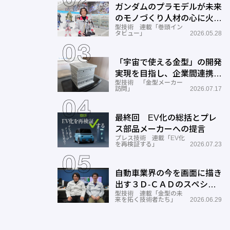
ガンダムのプラモデルが未来
のモノづくり人材の心に火を
型技術 連載「巻頭イン
つける―BANDAI SPIRITS
タビュー」
2026.05.28
「宇宙で使える金型」の開発
実現を目指し、企業間連携を
型技術 「金型メーカー
推進―ワールド工業
訪問」
2026.07.17
最終回 EV化の総括とプレ
ス部品メーカーへの提言
プレス技術 連載「EV化
を再検証する」
2026.07.23
自動車業界の今を画面に描き
出す３Ｄ-ＣＡＤのスペシャ
型技術 連載「金型の未
リストとしての成長と展望ー
来を拓く技術者たち」
2026.06.29
サン