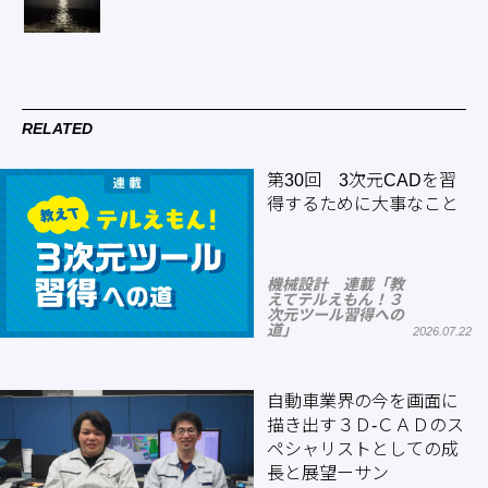
RELATED
第30回 3次元CADを習
得するために大事なこと
機械設計 連載「教
えてテルえもん！３
次元ツール習得への
道」
2026.07.22
自動車業界の今を画面に
描き出す３Ｄ-ＣＡＤのス
ペシャリストとしての成
長と展望ーサン