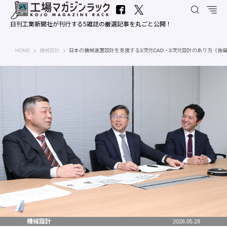
日刊工業新聞社が刊行する5雑誌の厳選記事を丸ごと公開！
工場マガジンラック｜日刊工業新聞社
HOME
機械設計
日本の機械装置設計を支援する3次元CAD・3次元設計のあり方《後
機械設計
2026.05.28