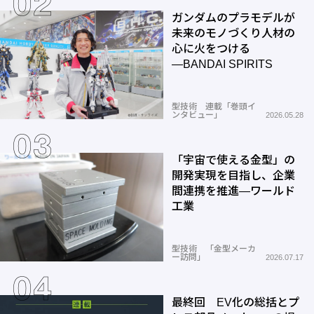
ガンダムのプラモデルが
未来のモノづくり人材の
心に火をつける
―BANDAI SPIRITS
型技術 連載「巻頭イ
ンタビュー」
2026.05.28
「宇宙で使える金型」の
開発実現を目指し、企業
間連携を推進―ワールド
工業
型技術 「金型メーカ
ー訪問」
2026.07.17
最終回 EV化の総括とプ