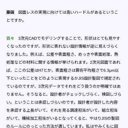
藤田
図面レスの実現に向けては高いハードルがあるというこ
とですか。
百々
3次元CADでモデリングすることで、形状はとても見やす
くなったのですが、形状に表れない設計情報が逆に見えづらく
なりました。例えば、公差や表面粗さ、めっきや表面処理、熱
処理などの材料に関する情報が挙げられます。2次元図面であれ
ば、ここの公差はH7とか、表面粗さは算術平均粗さで6.3μm以
下といったことをどのように表現するかJIS設計製図で規定され
ているのですが、3次元データでそれをどう扱うのか明確ではあ
りません。そうなると、設計者がチェックしづらく、検図しづら
い。ということは承認しづらいのです。設計者が設計した内容
を承認する上長がいて、それを見る調達担当がいて、組立担当
がいて、機械加工担当がいるとなってくると、やはりJISの製図
のルールにのっとった方法が適しています。私はやみくもに図