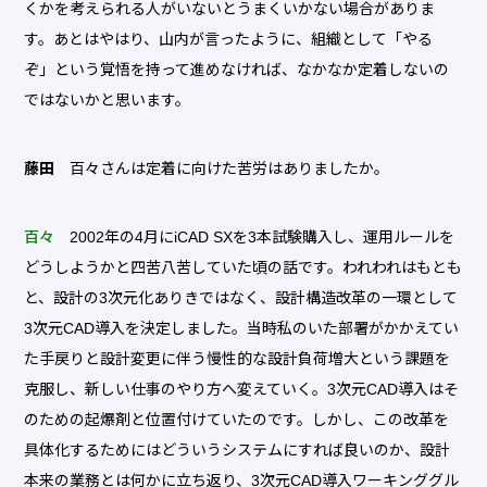
くかを考えられる人がいないとうまくいかない場合がありま
す。あとはやはり、山内が言ったように、組織として「やる
ぞ」という覚悟を持って進めなければ、なかなか定着しないの
ではないかと思います。
藤田
百々さんは定着に向けた苦労はありましたか。
百々
2002年の4月にiCAD SXを3本試験購入し、運用ルールを
どうしようかと四苦八苦していた頃の話です。われわれはもとも
と、設計の3次元化ありきではなく、設計構造改革の一環として
3次元CAD導入を決定しました。当時私のいた部署がかかえてい
た手戻りと設計変更に伴う慢性的な設計負荷増大という課題を
克服し、新しい仕事のやり方へ変えていく。3次元CAD導入はそ
のための起爆剤と位置付けていたのです。しかし、この改革を
具体化するためにはどういうシステムにすれば良いのか、設計
本来の業務とは何かに立ち返り、3次元CAD導入ワーキンググル