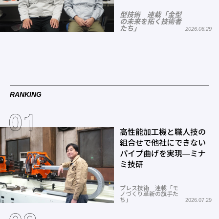
型技術 連載「金型
の未来を拓く技術者
たち」
2026.06.29
RANKING
高性能加工機と職人技の
組合せで他社にできない
パイプ曲げを実現―ミナ
ミ技研
プレス技術 連載「モ
ノづくり革新の旗手た
ち」
2026.07.29