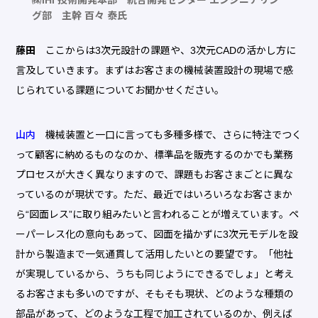
㈱IHI 技術開発本部 統合開発センター エンジニアリン
グ部 主幹 百々 泰氏
藤田
ここからは3次元設計の課題や、3次元CADの活かし方に
言及していきます。まずはお客さまの機械装置設計の現場で感
じられている課題についてお聞かせください。
山内
機械装置と一口に言っても多種多様で、さらに特注でつく
って顧客に納めるものなのか、標準品を販売するのかでも業務
プロセスが大きく異なりますので、課題もお客さまごとに異な
っているのが現状です。ただ、最近ではいろいろなお客さまか
ら“図面レス”に取り組みたいと言われることが増えています。ペ
ーパーレス化の意向もあって、図面を描かずに3次元モデルを設
計から製造まで一気通貫して活用したいとの要望です。「他社
が実現しているから、うちも同じようにできるでしょ」と考え
るお客さまも多いのですが、そもそも現状、どのような種類の
部品があって、どのような工程で加工されているのか、例えば