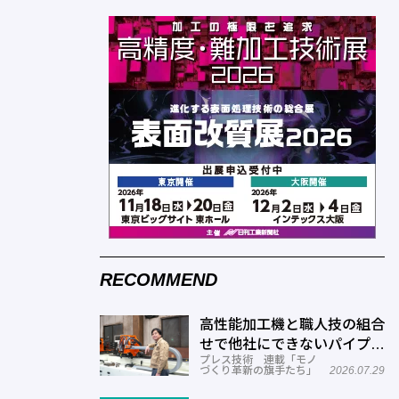
RECOMMEND
高性能加工機と職人技の組合
せで他社にできないパイプ曲
プレス技術 連載「モノ
げを実現―ミナミ技研
づくり革新の旗手たち」
2026.07.29