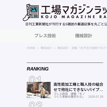
日刊工業新聞社が刊行する5雑誌の厳選記事を丸ごと
プレス技術
機械設計
工場マガジンラック｜日刊工業新聞社
HOME
機械設計
機械設計 連載「若手技術者戦力化の
RANKING
高性能加工機と職人技の組合
せで他社にできないパイプ曲
プレス技術 連載「モノ
げを実現―ミナミ技研
づくり革新の旗手たち」
2026.07.29