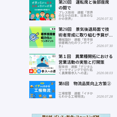
第20回 運転席と後部座席
の間で
プレス技術 連載「世界
のなかの日本、日本のな
かの世界」
2026.07.31
第29回 景気後退局面で技
術者育成に取り組む予算がな
機械設計 連載「若手技
い
術者戦力化のワンポイン
ト」
2026.07.30
第１回 異業種開拓における
営業活動の実態と打開策
型技術 連載「デジタル
マーケティングで切り拓
く異業種参入への道」
2026.08.03
第6回 物流品質向上方策②
工場管理 連載「イチか
らわかる工場物流」
2026.07.28