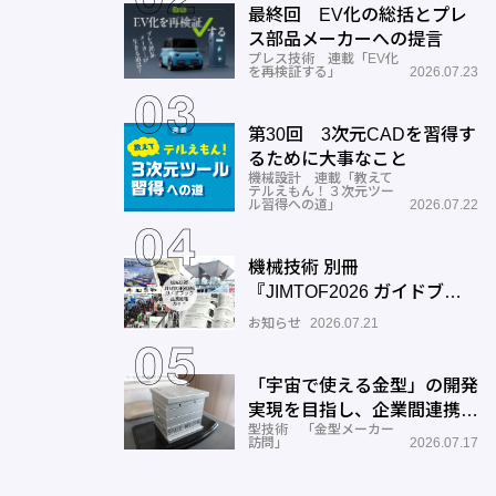
最終回 EV化の総括とプレ
ス部品メーカーへの提言
プレス技術 連載「EV化
を再検証する」
2026.07.23
第30回 3次元CADを習得す
るために大事なこと
機械設計 連載「教えて
テルえもん！３次元ツー
ル習得への道」
2026.07.22
機械技術 別冊
『JIMTOF2026 ガイドブッ
ク』出展機種ガイドご入力の
お知らせ
2026.07.21
お願い
「宇宙で使える金型」の開発
実現を目指し、企業間連携を
型技術 「金型メーカー
推進―ワールド工業
訪問」
2026.07.17