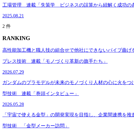
工場管理 連載「失策学 ビジネスの誤算から紐解く成功の
2025.08.21
2 件
RANKING
高性能加工機と職人技の組合せで他社にできないパイプ曲げ
プレス技術 連載「モノづくり革新の旗手たち」
2026.07.29
ガンダムのプラモデルが未来のモノづくり人材の心に火をつける―B
型技術 連載「巻頭インタビュー」
2026.05.28
「宇宙で使える金型」の開発実現を目指し、企業間連携を推
型技術 「金型メーカー訪問」