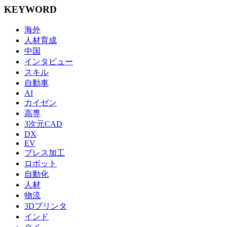
KEYWORD
海外
人材育成
中国
インタビュー
スキル
自動車
AI
カイゼン
高専
3次元CAD
DX
EV
プレス加工
ロボット
自動化
人材
物流
3Dプリンタ
インド