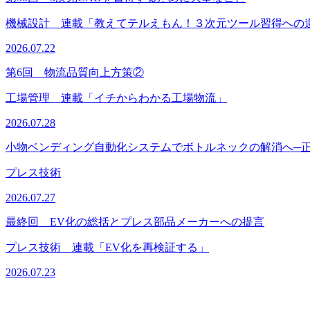
機械設計 連載「教えてテルえもん！３次元ツール習得への
2026.07.22
第6回 物流品質向上方策②
工場管理 連載「イチからわかる工場物流」
2026.07.28
小物ベンディング自動化システムでボトルネックの解消へ─
プレス技術
2026.07.27
最終回 EV化の総括とプレス部品メーカーへの提言
プレス技術 連載「EV化を再検証する」
2026.07.23