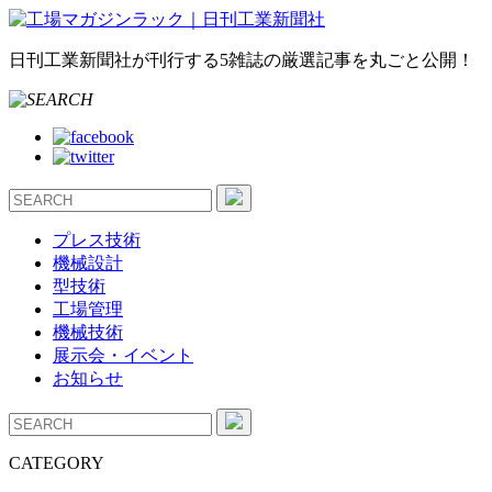
日刊工業新聞社が刊行する5雑誌の厳選記事を丸ごと公開！
プレス技術
機械設計
型技術
工場管理
機械技術
展示会・イベント
お知らせ
CATEGORY