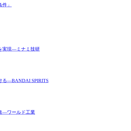
条件」
を実現―ミナミ技研
ANDAI SPIRITS
進―ワールド工業