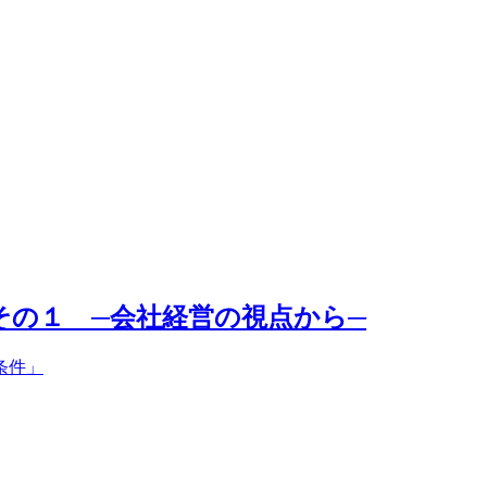
その１ ─会社経営の視点から─
条件」