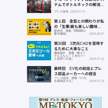
テムでボトルネックの解消へ
─正幸産業
プレス技術
2026.07.27
第１回 金型との関わりが私
の「生業/最も楽しい趣味」
型技術 連載「田岡塾の
に！
集中講座」
2026.08.07
第30回 3次元CADを習得す
るために大事なこと
機械設計 連載「教えて
テルえもん！３次元ツー
ル習得への道」
2026.07.22
最終回 EV化の総括とプレ
ス部品メーカーへの提言
プレス技術 連載「EV化
を再検証する」
2026.07.23