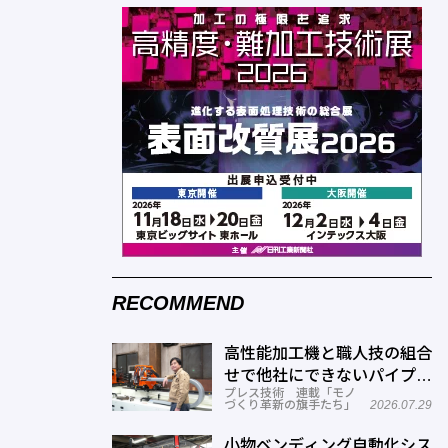
RECOMMEND
高性能加工機と職人技の組合
せで他社にできないパイプ曲
プレス技術 連載「モノ
げを実現―ミナミ技研
づくり革新の旗手たち」
2026.07.29
小物ベンディング自動化シス