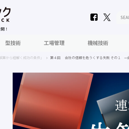
公開！
型技術
工場管理
機械技術
誤算から紐解く成功の条件」
第４回 会社の信頼を危うくする失敗 その１ ─