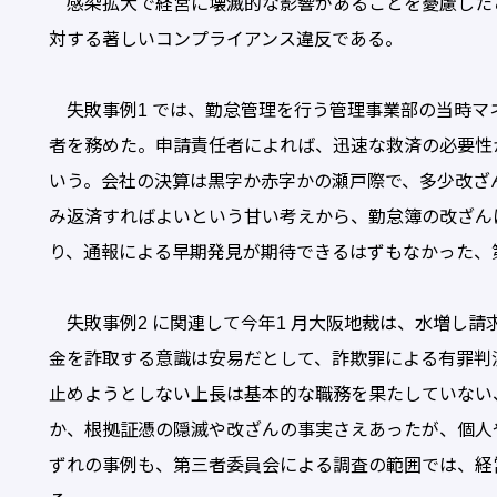
感染拡大で経営に壊滅的な影響があることを憂慮したと
対する著しいコンプライアンス違反である。
失敗事例1 では、勤怠管理を行う管理事業部の当時マ
者を務めた。申請責任者によれば、迅速な救済の必要性
いう。会社の決算は黒字か赤字かの瀬戸際で、多少改ざ
み返済すればよいという甘い考えから、勤怠簿の改ざん
り、通報による早期発見が期待できるはずもなかった、
失敗事例2 に関連して今年1 月大阪地裁は、水増し
金を詐取する意識は安易だとして、詐欺罪による有罪判
止めようとしない上長は基本的な職務を果たしていない
か、根拠証憑の隠滅や改ざんの事実さえあったが、個人
ずれの事例も、第三者委員会による調査の範囲では、経