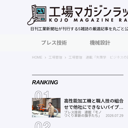
日刊工業新聞社が刊行する5雑誌の厳選記事を丸ごと
プレス技術
機械設計
工場マガジンラック｜日刊工業新聞社
HOME
工場管理
工場管理 連載「失策学 ビジネスの
RANKING
高性能加工機と職人技の組合
せで他社にできないパイプ曲
プレス技術 連載「モノ
げを実現―ミナミ技研
づくり革新の旗手たち」
2026.07.29