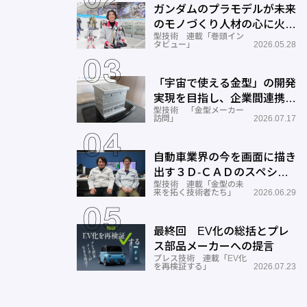
ガンダムのプラモデルが未来
のモノづくり人材の心に火を
型技術 連載「巻頭イン
つける―BANDAI SPIRITS
タビュー」
2026.05.28
「宇宙で使える金型」の開発
実現を目指し、企業間連携を
型技術 「金型メーカー
推進―ワールド工業
訪問」
2026.07.17
自動車業界の今を画面に描き
出す３Ｄ-ＣＡＤのスペシャ
型技術 連載「金型の未
リストとしての成長と展望ー
来を拓く技術者たち」
2026.06.29
サン
最終回 EV化の総括とプレ
ス部品メーカーへの提言
プレス技術 連載「EV化
を再検証する」
2026.07.23