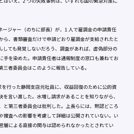
はいえ、2 つの失敗事例は、いずれも国の緊急対策に
ネージャー（のちに部長）が、1 人で雇調金の申請責任
から、書類審査だけで申請どおり雇調金が支給されたと
んしても発覚しないだろう、調査があれば、虚偽部分の
に手を染めた。申請責任者は通報制度の窓口も兼ねてお
第三者委員会はこのように報告している。
請求を行った静岡支店元社員に、収益回復のために公的資
決を言い渡した。水増し請求があることを知りながら、
、と第三者委員会は批判した。上長らには、黙認どころ
や捜査への影響を考慮して詳細は公開されていない。い
営層による直接の関与は認められなかったとされてい