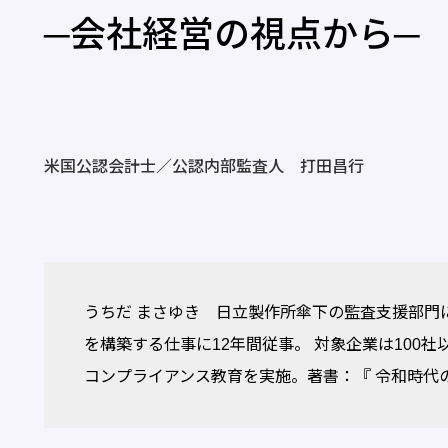
─会社経営の視点から─
米国公認会計士／公認内部監査人 打田昌行
うちだ まさゆき 日立製作所傘下の監査支援部門
を構築する仕事に12年間従事。 対象企業は100
コンプライアンス教育を実施。著書：『 令和時代