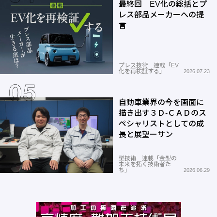
最終回 EV化の総括とプ
レス部品メーカーへの提
言
プレス技術 連載「EV
化を再検証する」
2026.07.23
自動車業界の今を画面に
描き出す３Ｄ-ＣＡＤのス
ペシャリストとしての成
長と展望ーサン
型技術 連載「金型の
未来を拓く技術者た
ち」
2026.06.29