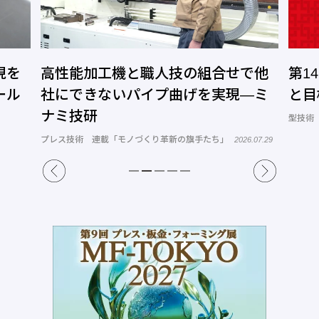
現を
高性能加工機と職人技の組合せで他
第1
ール
社にできないパイプ曲げを実現―ミ
と目
ナミ技研
型技術
プレス技術 連載「モノづくり革新の旗手たち」
2026.07.29