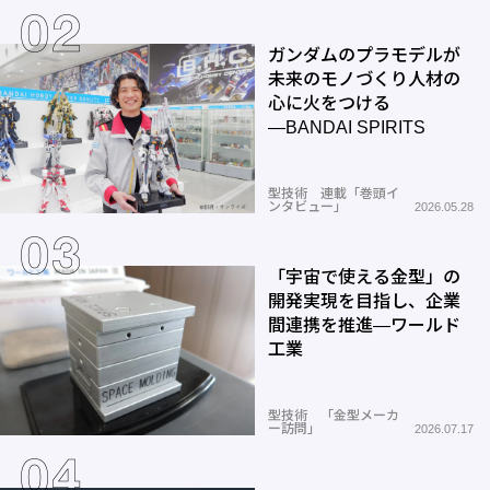
ガンダムのプラモデルが
未来のモノづくり人材の
心に火をつける
―BANDAI SPIRITS
型技術 連載「巻頭イ
ンタビュー」
2026.05.28
「宇宙で使える金型」の
開発実現を目指し、企業
間連携を推進―ワールド
工業
型技術 「金型メーカ
ー訪問」
2026.07.17