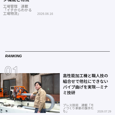
工場管理 連載
「イチからわかる
工場物流」
2026.06.16
RANKING
高性能加工機と職人技の
組合せで他社にできない
パイプ曲げを実現―ミナ
ミ技研
プレス技術 連載「モ
ノづくり革新の旗手た
ち」
2026.07.29