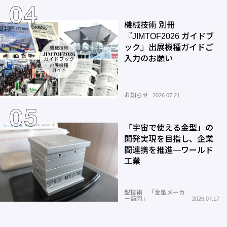
機械技術 別冊
『JIMTOF2026 ガイドブ
ック』出展機種ガイドご
入力のお願い
お知らせ
2026.07.21
「宇宙で使える金型」の
開発実現を目指し、企業
間連携を推進―ワールド
工業
型技術 「金型メーカ
ー訪問」
2026.07.17