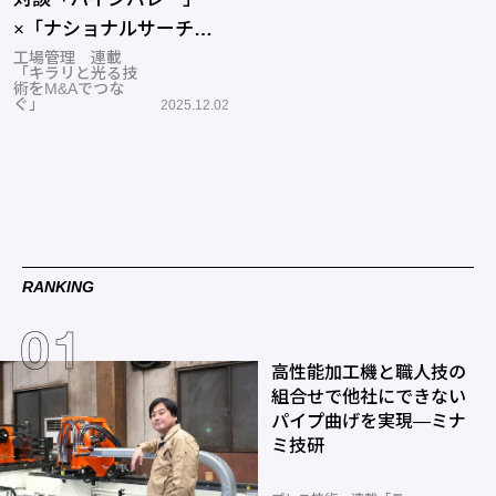
×「ナショナルサーチフ
ァンド」
工場管理 連載
「キラリと光る技
術をM&Aでつな
ぐ」
2025.12.02
RANKING
高性能加工機と職人技の
組合せで他社にできない
パイプ曲げを実現―ミナ
ミ技研