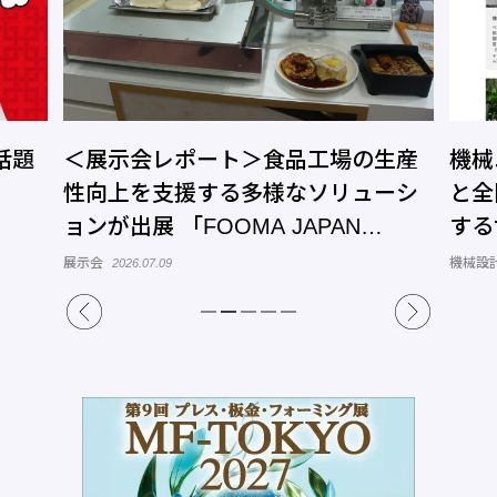
話題
＜展示会レポート＞食品工場の生産
機械
性向上を支援する多様なソリューシ
と全
ョンが出展 「FOOMA JAPAN
する
2026」開催
トコ
展示会
機械設
2026.07.09