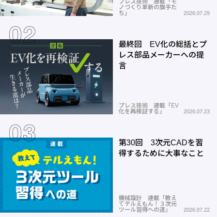
プレス技術 連載「モ
ノづくり革新の旗手た
ち」
2026.07.29
最終回 EV化の総括とプ
レス部品メーカーへの提
言
プレス技術 連載「EV
化を再検証する」
2026.07.23
第30回 3次元CADを習
得するために大事なこと
機械設計 連載「教え
てテルえもん！３次元
ツール習得への道」
2026.07.22