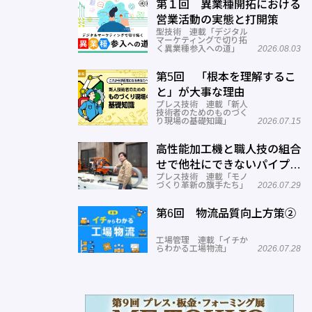
催
第１回 異業種開拓における
営業活動の実態と打開策
型技術 連載「デジタル
マーケティングで切り拓
く異業種参入への道」
2026.08.03
第5回 「根本を理解するこ
と」が大事な理由
プレス技術 連載「新人
技術者のためのものづく
り現場の基礎知識」
2026.07.15
高性能加工機と職人技の組合
せで他社にできないパイプ曲
プレス技術 連載「モノ
げを実現―ミナミ技研
づくり革新の旗手たち」
2026.07.29
第6回 物流品質向上方策②
工場管理 連載「イチか
らわかる工場物流」
2026.07.28