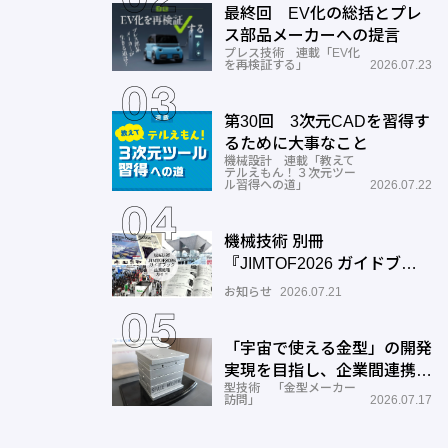
最終回 EV化の総括とプレ
ス部品メーカーへの提言
プレス技術 連載「EV化
を再検証する」
2026.07.23
第30回 3次元CADを習得す
るために大事なこと
機械設計 連載「教えて
テルえもん！３次元ツー
ル習得への道」
2026.07.22
機械技術 別冊
『JIMTOF2026 ガイドブッ
ク』出展機種ガイドご入力の
お知らせ
2026.07.21
お願い
「宇宙で使える金型」の開発
実現を目指し、企業間連携を
型技術 「金型メーカー
推進―ワールド工業
訪問」
2026.07.17