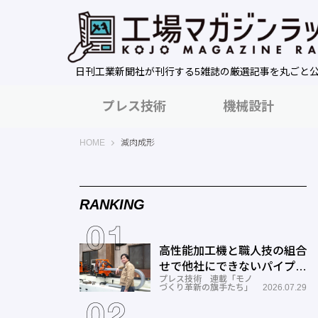
日刊工業新聞社が刊行する5雑誌の厳選記事を丸ごと
プレス技術
機械設計
工場マガジンラック｜日刊工業新聞社
HOME
減肉成形
RANKING
高性能加工機と職人技の組合
せで他社にできないパイプ曲
プレス技術 連載「モノ
げを実現―ミナミ技研
づくり革新の旗手たち」
2026.07.29