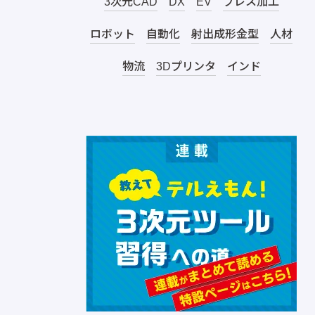
3次元CAD
DX
EV
プレス加工
ロボット
自動化
射出成形金型
人材
物流
3Dプリンタ
インド