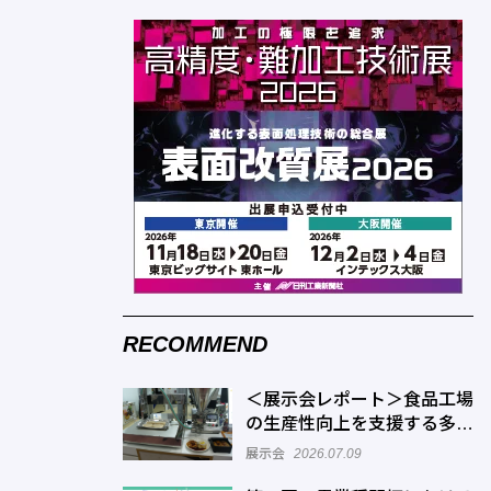
RECOMMEND
＜展示会レポート＞食品工場
の生産性向上を支援する多様
なソリューションが出展
展示会
2026.07.09
「FOOMA JAPAN 2026」開