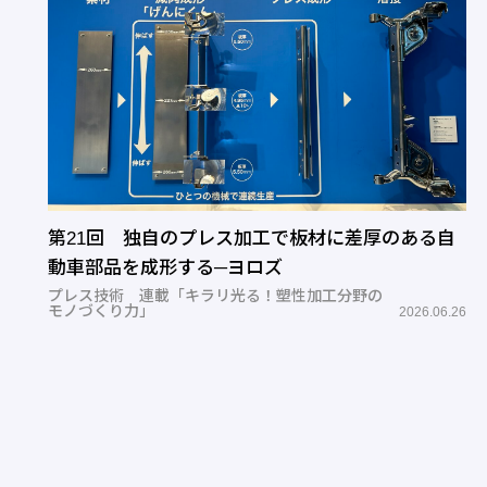
第21回 独自のプレス加工で板材に差厚のある自
動車部品を成形する─ヨロズ
プレス技術 連載「キラリ光る！塑性加工分野の
モノづくり力」
2026.06.26