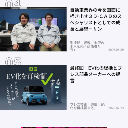
自動車業界の今を画面に
描き出す３Ｄ-ＣＡＤのス
ペシャリストとしての成
長と展望ーサン
型技術 連載「金型の
未来を拓く技術者た
ち」
2026.06.29
最終回 EV化の総括とプ
レス部品メーカーへの提
言
プレス技術 連載「EV
化を再検証する」
2026.07.23