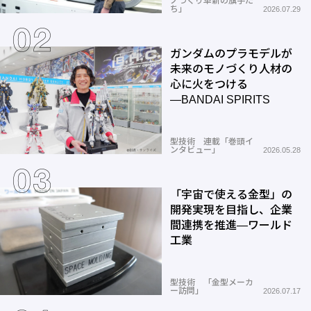
ノづくり革新の旗手た
ち」
2026.07.29
ガンダムのプラモデルが
未来のモノづくり人材の
心に火をつける
―BANDAI SPIRITS
型技術 連載「巻頭イ
ンタビュー」
2026.05.28
「宇宙で使える金型」の
開発実現を目指し、企業
間連携を推進―ワールド
工業
型技術 「金型メーカ
ー訪問」
2026.07.17