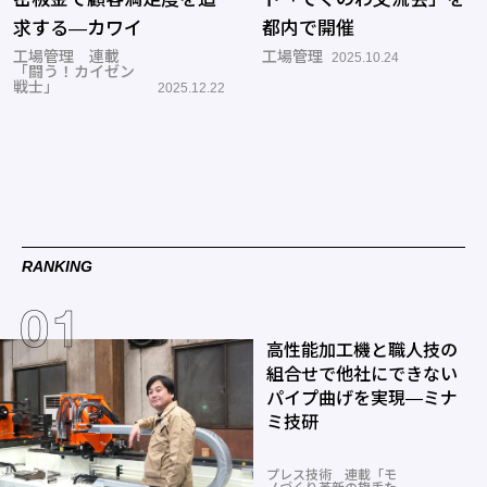
求する―カワイ
都内で開催
工場管理 連載
工場管理
2025.10.24
「闘う！カイゼン
戦士」
2025.12.22
RANKING
高性能加工機と職人技の
組合せで他社にできない
パイプ曲げを実現―ミナ
ミ技研
プレス技術 連載「モ