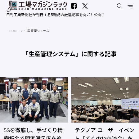
日刊工業新聞社が刊行する5雑誌の厳選記事を丸ごと公開！
工場マガジンラック｜日刊工業新聞社
HOME
生産管理システム
「生産管理システム」に関する記事
5Sを徹底し、手づくり精
テクノア ユーザーイベン
密板金で顧客満足度を追
ト「てくのわ交流会」を