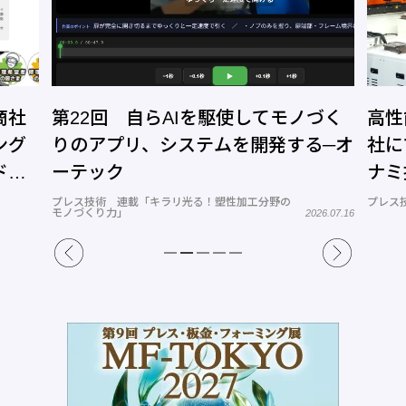
商社
第22回 自らAIを駆使してモノづく
高性
ング
りのアプリ、システムを開発する─オ
社に
ドッ
ーテック
ナミ
プレス技術 連載「キラリ光る！塑性加工分野の
プレス
モノづくり力」
2026.07.16