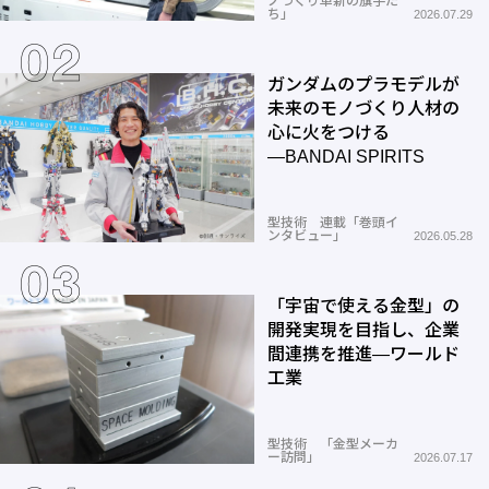
ノづくり革新の旗手た
ち」
2026.07.29
ガンダムのプラモデルが
未来のモノづくり人材の
心に火をつける
―BANDAI SPIRITS
型技術 連載「巻頭イ
ンタビュー」
2026.05.28
「宇宙で使える金型」の
開発実現を目指し、企業
間連携を推進―ワールド
工業
型技術 「金型メーカ
ー訪問」
2026.07.17