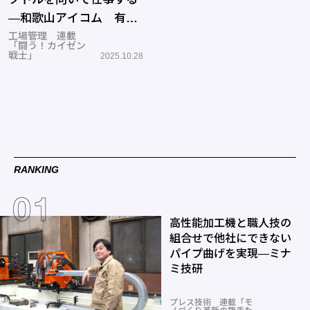
―和歌山アイコム 有田
工場
工場管理 連載
「闘う！カイゼン
戦士」
2025.10.28
RANKING
高性能加工機と職人技の
組合せで他社にできない
パイプ曲げを実現―ミナ
ミ技研
プレス技術 連載「モ