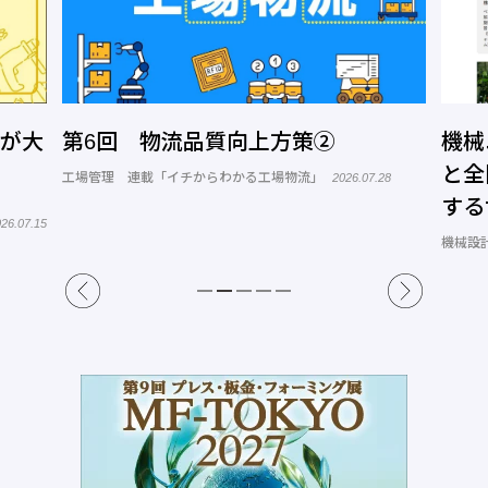
」が大
第6回 物流品質向上方策②
機械
と全
工場管理 連載「イチからわかる工場物流」
2026.07.28
する
26.07.15
トコ
機械設