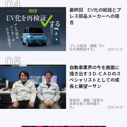
最終回 EV化の総括とプ
レス部品メーカーへの提
言
プレス技術 連載「EV
化を再検証する」
2026.07.23
自動車業界の今を画面に
描き出す３Ｄ-ＣＡＤのス
ペシャリストとしての成
長と展望ーサン
型技術 連載「金型の
未来を拓く技術者た
ち」
2026.06.29