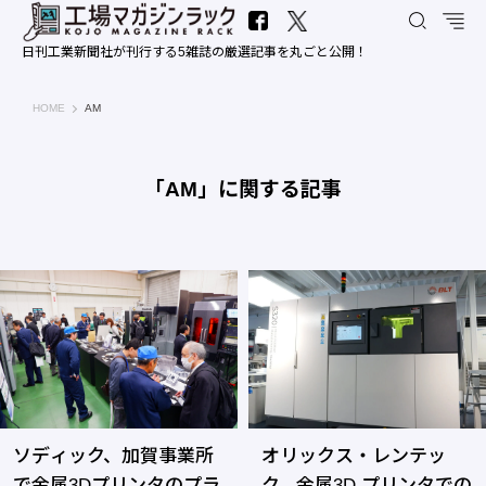
日刊工業新聞社が刊行する5雑誌の厳選記事を丸ごと公開！
工場マガジンラック｜日刊工業新聞社
HOME
AM
「AM」に関する記事
ソディック、加賀事業所
オリックス・レンテッ
で金属3Dプリンタのプラ
ク、金属3D プリンタでの