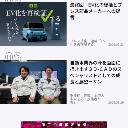
最終回 EV化の総括とプ
レス部品メーカーへの提
言
プレス技術 連載「EV
化を再検証する」
2026.07.23
自動車業界の今を画面に
描き出す３Ｄ-ＣＡＤのス
ペシャリストとしての成
長と展望ーサン
型技術 連載「金型の
未来を拓く技術者た
ち」
2026.06.29