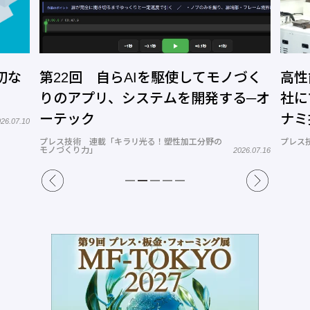
切な
第22回 自らAIを駆使してモノづく
高性
りのアプリ、システムを開発する─オ
社に
ーテック
ナミ
26.07.10
プレス技術 連載「キラリ光る！塑性加工分野の
プレス
モノづくり力」
2026.07.16