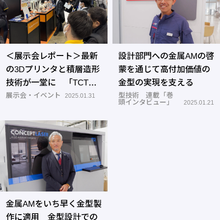
＜展示会レポート＞最新
設計部門への金属AMの啓
の3Dプリンタと積層造形
蒙を通じて高付加価値の
技術が一堂に 「TCT
金型の実現を支える
Japan 2025」が開催
展示会・イベント
型技術 連載「巻
2025.01.31
頭インタビュー」
2025.01.21
金属AMをいち早く金型製
作に適用 金型設計での