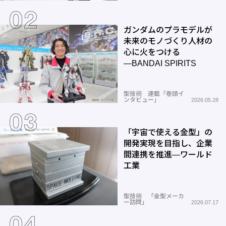
ガンダムのプラモデルが
未来のモノづくり人材の
心に火をつける
―BANDAI SPIRITS
型技術 連載「巻頭イ
ンタビュー」
2026.05.28
「宇宙で使える金型」の
開発実現を目指し、企業
間連携を推進―ワールド
工業
型技術 「金型メーカ
ー訪問」
2026.07.17