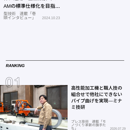
AMの標準仕様化を目指す
―日本精機
型技術 連載「巻
頭インタビュー」
2024.10.23
RANKING
高性能加工機と職人技の
組合せで他社にできない
パイプ曲げを実現―ミナ
ミ技研
プレス技術 連載「モ
ノづくり革新の旗手た
ち」
2026.07.29