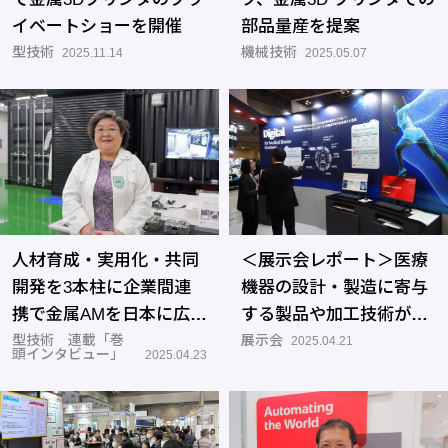
イベートショーを開催
部品量産を提案
型技術
機械技術
2025.11.14
2025.05.07
人材育成・実用化・共同
＜展示会レポート＞医療
開発を3本柱に企業間連
機器の設計・製造に寄与
携で金属AMを日本に広め
する製品や加工技術が集
る
型技術 連載「巻
結 「Medtec Japan
展示会
2025.04.21
頭インタビュー」
2025.04.23
2025」開催