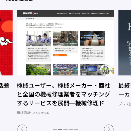
商社
最終回 EV化の総括とプレス部品メ
高性
ング
ーカーへの提言
社に
ドッ
ナミ
プレス技術 連載「EV化を再検証する」
2026.07.23
プレス