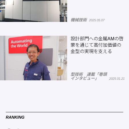
機械技術
2025.05.07
設計部門への金属AMの啓
蒙を通じて高付加価値の
金型の実現を支える
型技術 連載「巻頭
インタビュー」
2025.01.21
RANKING