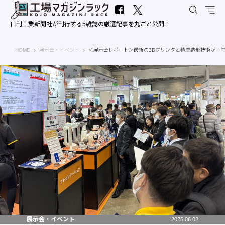
日刊工業新聞社が刊行する5雑誌の厳選記事を丸ごと公開！
工場マガジンラック｜日刊工業新聞社
HOME
展示会・イベント
＜展示会レポート＞最新の3Dプリンタと積層造形技術が一堂に 「
展示会・イベント
2025.06.02