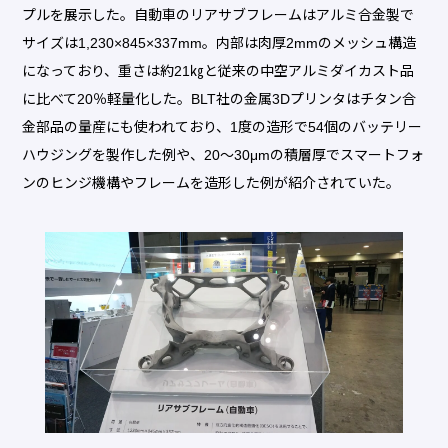
プルを展示した。自動車のリアサブフレームはアルミ合金製で
サイズは1,230×845×337mm。内部は肉厚2mmのメッシュ構造
になっており、重さは約21㎏と従来の中空アルミダイカスト品
に比べて20％軽量化した。BLT社の金属3Dプリンタはチタン合
金部品の量産にも使われており、1度の造形で54個のバッテリー
ハウジングを製作した例や、20～30μmの積層厚でスマートフォ
ンのヒンジ機構やフレームを造形した例が紹介されていた。