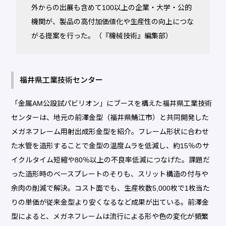
外からの出展も含めて100以上の企業・大学・公的
機関が、製品の高付加価値化や生産性の向上につな
がる提案を行った。（『機械技術』編集部）
福井県工業技術センター
「金属AM公設試パビリオン」にブースを構えた福井県工業技術
センターは、地元の前澤金型（福井県鯖江市）と共同開発した
メガネフレーム用射出成形金型を紹介。フレーム形状に合わせ
た水管を造形することで金型の温度ムラを低減し、約15％のサ
イクルタイム短縮や80％以上の不良率低減につなげた。課題だ
った造形時のベースプレートのそりも、スリット構造の付与や
余肉の削減で解決。コスト面でも、生産枚数5,000枚で1枚当た
りの単価が従来金型より安くなるなど成果が出ている。前澤金
型によると、メガネフレームは流行による形や色の変化が頻繁