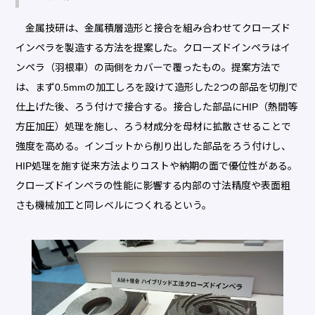
金属技研は、金属積層造形と接合を組み合わせてクローズド
インペラを製造する方法を提案した。クローズドインペラはイ
ンペラ（羽根車）の両側をカバーで覆ったもの。提案方法で
は、まず0.5mmの加工しろを設けて造形した2つの部品を切削で
仕上げた後、ろう付けで接合する。接合した部品にHIP（熱間等
方圧加圧）処理を施し、ろう材成分を母材に拡散させることで
強度を高める。インゴットから削り出した部品をろう付けし、
HIP処理を施す従来方法よりコストや納期の面で優位性がある。
クローズドインペラの性能に影響する内部の寸法精度や表面粗
さも機械加工と同レベルにつくれるという。