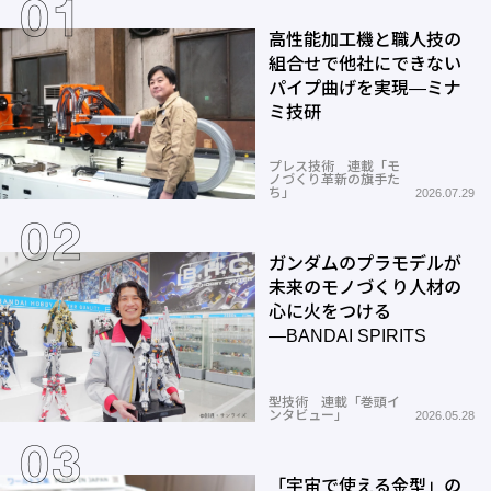
高性能加工機と職人技の
組合せで他社にできない
パイプ曲げを実現―ミナ
ミ技研
プレス技術 連載「モ
ノづくり革新の旗手た
ち」
2026.07.29
ガンダムのプラモデルが
未来のモノづくり人材の
心に火をつける
―BANDAI SPIRITS
型技術 連載「巻頭イ
ンタビュー」
2026.05.28
「宇宙で使える金型」の