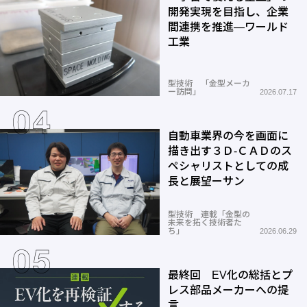
開発実現を目指し、企業
間連携を推進―ワールド
工業
型技術 「金型メーカ
ー訪問」
2026.07.17
自動車業界の今を画面に
描き出す３Ｄ-ＣＡＤのス
ペシャリストとしての成
長と展望ーサン
型技術 連載「金型の
未来を拓く技術者た
ち」
2026.06.29
最終回 EV化の総括とプ
レス部品メーカーへの提
言